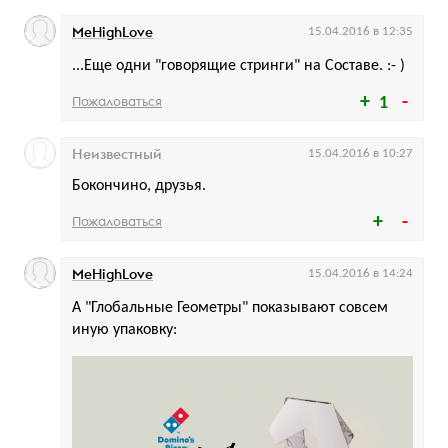
MeHighLove
15.04.2016 в 12:35
...Еще одни "говорящие стринги" на Составе. :- )
Пожаловаться
1
Неизвестный
15.04.2016 в 10:27
Бокончино, друзья.
Пожаловаться
MeHighLove
15.04.2016 в 14:24
А "Глобальные Геометры" показывают совсем
иную упаковку: