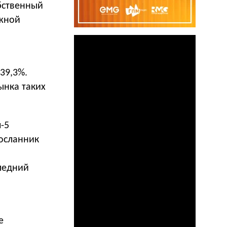
обственный
Южной
39,3%.
ынка таких
п-5
Посланник
ледний
е