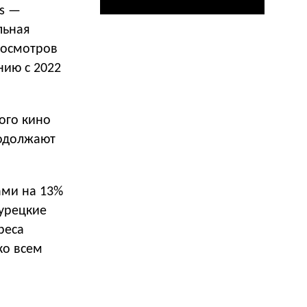
ls —
льная
просмотров
нию с 2022
ного кино
родолжают
ами на 13%
турецкие
реса
ко всем