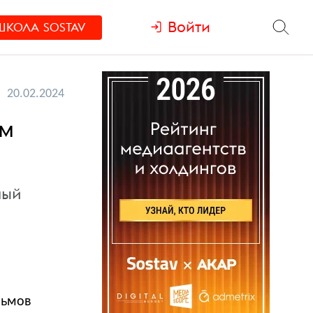
Войти
ШКОЛА
SOSTAV
20.02.2024
ом
ный
льмов