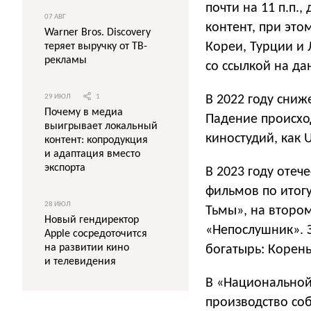
почти на 11 п.п.
07 АВГ
контент, при эт
Warner Bros. Discovery
Кореи, Турции и
теряет выручку от ТВ-
рекламы
со ссылкой на да
В 2022 году сниж
29 ИЮЛ
1
Почему в медиа
Падение происход
выигрывает локальный
киностудий, как U
контент: копродукция
и адаптация вместо
экспорта
В 2023 году отеч
фильмов по итог
28 ИЮЛ
Тьмы», на второ
Новый гендиректор
«Непослушник». 
Apple сосредоточится
на развитии кино
богатырь: Корень
и телевидения
В «Национальной 
производство соб