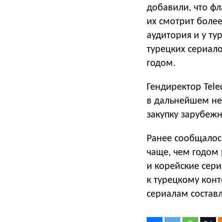
добавили, что фл
их смотрит более
аудитория и у ту
турецких сериало
годом.
Гендиректор Tele
в дальнейшем не
закупку зарубежн
Ранее сообщалось
чаще, чем годом 
и корейские сер
к турецкому конт
сериалам составл