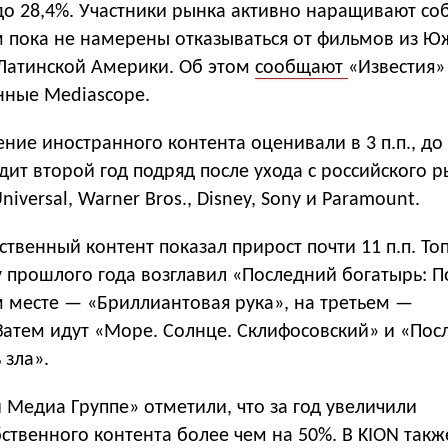
, до 28,4%. Участники рынка активно наращивают с
ом пока не намерены отказываться от фильмов из 
 Латинской Америки. Об этом
сообщают
«Известия»
нные Mediascope.
ение иностранного контента оценивали в 3 п.п., до 
ит второй год подряд после ухода с российского р
niversal, Warner Bros., Disney, Sony и Paramount.
ественный контент показал прирост почти 11 п.п. То
у прошлого года возглавил «Последний богатырь: 
м месте — «Бриллиантовая рука», на третьем —
Затем идут «Море. Солнце. Склифосовский» и «Пос
 зла».
Медиа Группе» отметили, что за год увеличили
ственного контента более чем на 50%. В KION такж