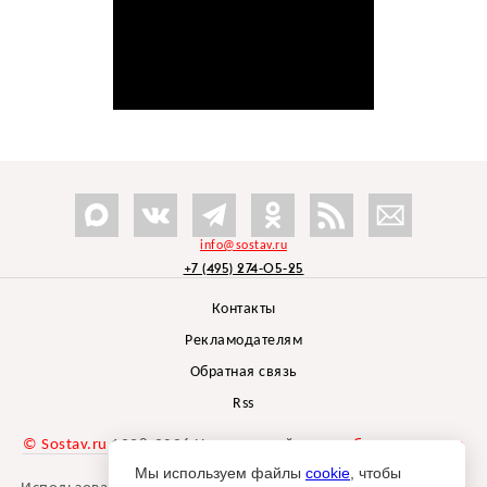
info@sostav.ru
+7 (495) 274-05-25
Контакты
Рекламодателям
Обратная связь
Rss
© Sostav.ru
1998-2026 Независимый проект
брендингового
агентства Depot
Мы используем файлы
cookie
, чтобы