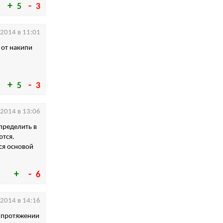
5
3
.2014 в 11:01
 от накипи
5
3
.2014 в 13:06
пределить в
ются.
тся основой
6
.2014 в 14:16
а протяжении