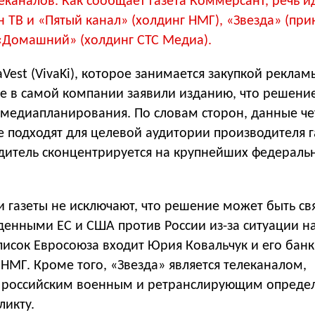
каналов. Как сообщает газета Коммерсант, речь и
н ТВ и «Пятый канал» (холдинг НМГ), «Звезда» (пр
Домашний» (холдинг СТС Медиа).
aVest (VivaKi), которое занимается закупкой реклам
же в самой компании заявили изданию, что решени
 медиапланирования. По словам сторон, данные ч
 подходят для целевой аудитории производителя г
дитель сконцентрируется на крупнейших федераль
 газеты не исключают, что решение может быть св
денными ЕС и США против России из-за ситуации н
исок Евросоюза входит Юрия Ковальчук и его банк
НМГ. Кроме того, «Звезда
»
является телеканалом,
 российским военным и ретранслирующим опреде
ликту.