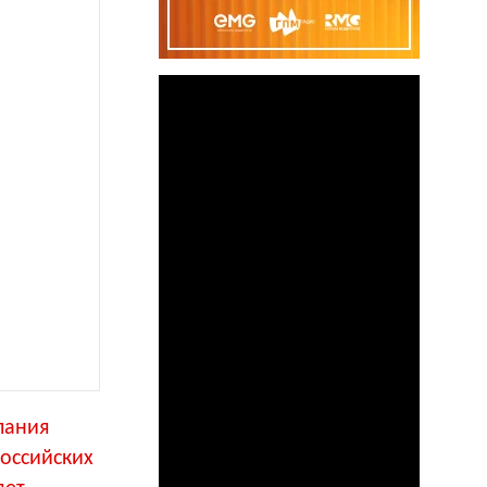
пания
российских