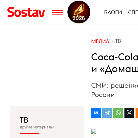
БЛОГИ
СП
ТВ
МЕДИА
Coca-Cola
и «Домаш
СМИ: решение
России
ТВ
другие материалы