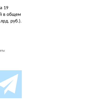
а 19
ей в общем
рд. руб.).
еты