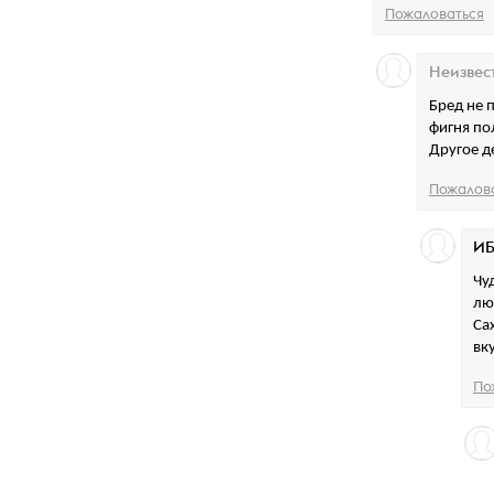
Пожаловаться
Неизвес
Бред не 
фигня по
Другое д
Пожалов
ИБ
Чу
лю
Са
вк
По