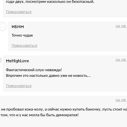
года-двух, посмотрим насколько он безопасный.
Пожаловаться
ИБНМ
06.08
Точно чудак
Пожаловаться
MeHighLove
06.08
Фантастический олух-невежда!
Впрочем это настолько давно уже не новость...
Пожаловаться
06.08
 не пробовал кока-колу, а сейчас нужно купить баночку, пусть стоит на
том, что и у нас могла бы быть демократия!