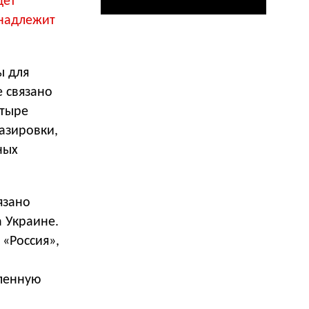
дет
инадлежит
ы для
е связано
етыре
азировки,
ных
язано
а Украине.
 «Россия
»
,
ленную