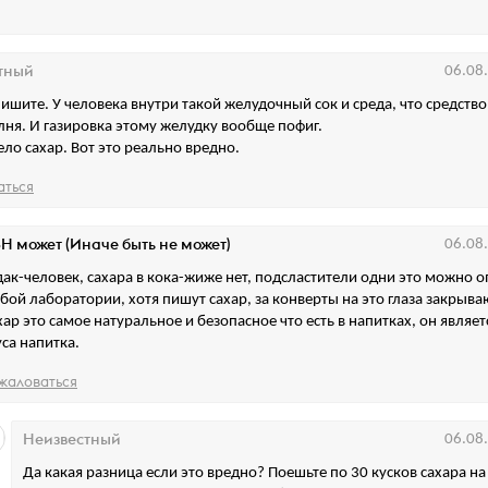
тный
06.08
пишите. У человека внутри такой желудочный сок и среда, что средство
лня. И газировка этому желудку вообще пофиг.
ело сахар. Вот это реально вредно.
аться
Н может (Иначе быть не может)
06.08
дак-человек, сахара в кока-жиже нет, подсластители одни это можно о
бой лаборатории, хотя пишут сахар, за конверты на это глаза закрыва
хар это самое натуральное и безопасное что есть в напитках, он являе
уса напитка.
жаловаться
Неизвестный
06.08
Да какая разница если это вредно? Поешьте по 30 кусков сахара н