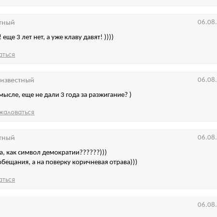
тный
06.08
 еще 3 лет нет, а уже клаву давят! ))))
аться
известный
06.08
смысле, еще не дали 3 года за разжигание? )
жаловаться
тный
06.08
а, как символ демократии??????)))
обещания, а на поверку коричневая отрава)))
аться
06.08