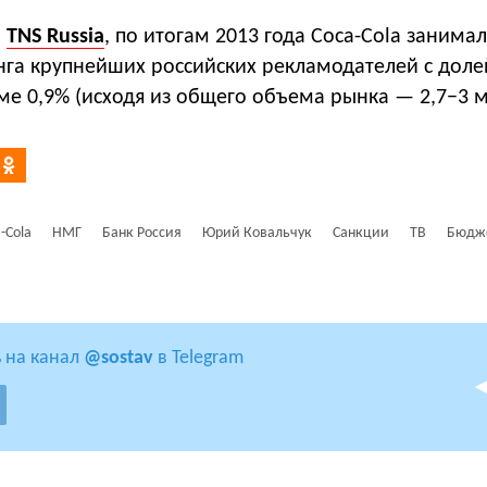
м
TNS Russia
, по итогам 2013 года Coca-Cola занимал
нга крупнейших российских рекламодателей c дол
 0,9% (исходя из общего объема рынка — 2,7−3 мл
-Cola
НМГ
Банк Россия
Юрий Ковальчук
Санкции
ТВ
Бюдж
 на канал
@sostav
в Telegram