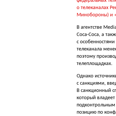
федеральных теле
о телеканалах Ре
Минобороны) и «
В агентстве Medi
Coca-Coca, а так
с особенностями
телеканала менее
поэтому произво
телеплощадках.
Однако источники
с санкциями, вве
В санкционный сп
который владеет 
подконтрольным
позицию по конф