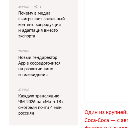
29 ИЮЛ
1
Почему в медиа
выигрывает локальный
контент: копродукция
и адаптация вместо
экспорта
28 ИЮЛ
Новый гендиректор
Apple сосредоточится
на развитии кино
и телевидения
27 ИЮЛ
Каждую трансляцию
ЧМ-2026 на «Матч ТВ»
смотрели почти 4 млн
Один из крупней
россиян
Coca-Coca — с ав