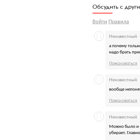
Обсудить с друг
Войти
Правила
Неизвестный
а почему тольк
надо брать пр
Пожаловаться
Неизвестный
вообще непонят
Пожаловаться
Неизвестный
Можно было и о
убирает. Главно