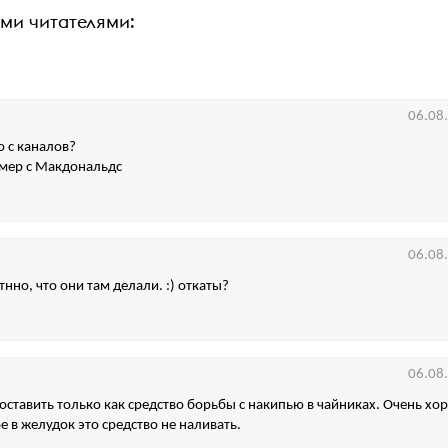
ими читателями:
06.08
о с каналов?
имер с Макдональдс
06.08
нно, что они там делали. :) откаты?
06.08
ставить только как средство борьбы с накипью в чайниках. Очень хо
е в желудок это средство не наливать.