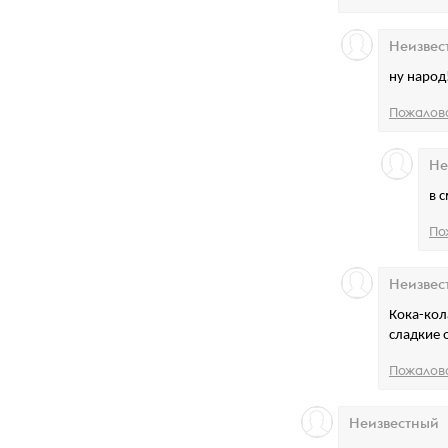
Неизвес
ну народ!
Пожалов
Не
в 
По
Неизвес
Кока-кол
сладкие 
Пожалов
Неизвестный