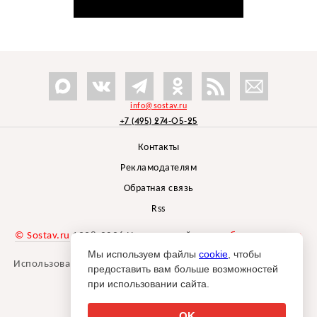
info@sostav.ru
+7 (495) 274-05-25
Контакты
Рекламодателям
Обратная связь
Rss
© Sostav.ru
1998-2026 Независимый проект
брендингового
агентства Depot
Мы используем файлы
cookie
, чтобы
Использование материалов Sostav.ru допустимо только при
предоставить вам больше возможностей
указании источника.
при использовании сайта.
Дизайн сайта -
Liqium
.
18+
OK