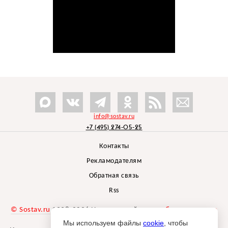
info@sostav.ru
+7 (495) 274-05-25
Контакты
Рекламодателям
Обратная связь
Rss
© Sostav.ru
1998-2026 Независимый проект
брендингового
агентства Depot
Мы используем файлы
cookie
, чтобы