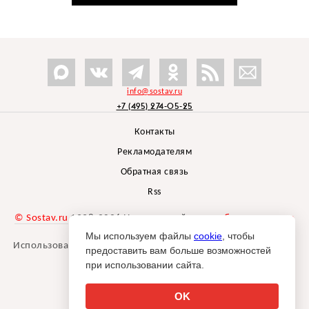
info@sostav.ru
+7 (495) 274-05-25
Контакты
Рекламодателям
Обратная связь
Rss
© Sostav.ru
1998-2026 Независимый проект
брендингового
агентства Depot
Мы используем файлы
cookie
, чтобы
Использование материалов Sostav.ru допустимо только при
предоставить вам больше возможностей
указании источника.
при использовании сайта.
Дизайн сайта -
Liqium
.
18+
OK