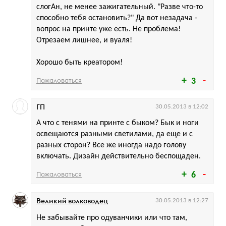
слогАн, не менее зажигательный. "Разве что-то
способно тебя остановить?" Да вот незадача -
вопрос на принте уже есть. Не проблема!
Отрезаем лишнее, и вуаля!
Хорошо быть креатором!
Пожаловаться
3
ГП
30.05.2013 в 12:02
А что с тенями на принте с быком? Бык и ноги
освещаются разными светилами, да еще и с
разных сторон? Все же иногда надо голову
включать. Дизайн действительно беспощаден.
Пожаловаться
6
Великий волководец
30.05.2013 в 12:27
Не забывайте про одуванчики или что там,