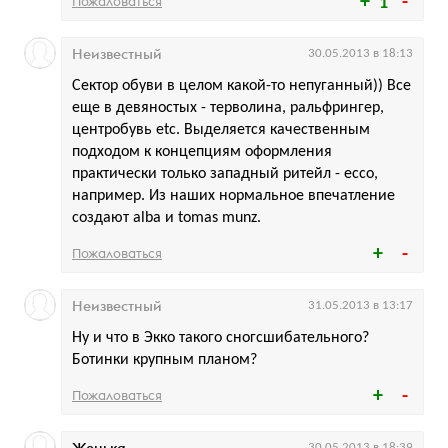
Пожаловаться
1
Неизвестный
30.05.2013 в 18:13
Сектор обуви в целом какой-то непуганный)) Все
еще в девяностых - терволина, ральфрингер,
центробувь etc. Выделяется качественным
подходом к концепциям оформления
практически только западный ритейл - ecco,
например. Из наших нормальное впечатление
создают alba и tomas munz.
Пожаловаться
Неизвестный
31.05.2013 в 13:17
Ну и что в Экко такого сногсшибательного?
Ботинки крупным планом?
Пожаловаться
30.05.2013 в 18:39