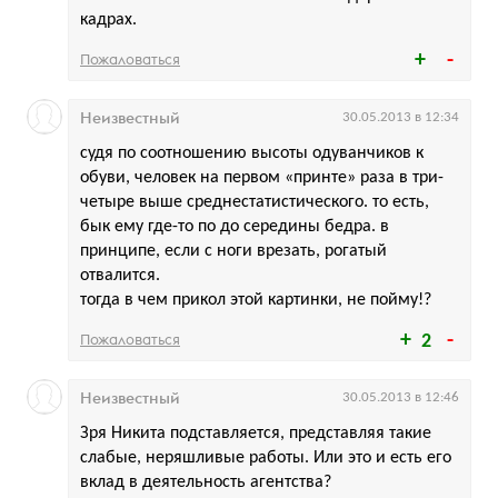
кадрах.
Пожаловаться
Неизвестный
30.05.2013 в 12:34
судя по соотношению высоты одуванчиков к
обуви, человек на первом «принте» раза в три-
четыре выше среднестатистического. то есть,
бык ему где-то по до середины бедра. в
принципе, если с ноги врезать, рогатый
отвалится.
тогда в чем прикол этой картинки, не пойму!?
Пожаловаться
2
Неизвестный
30.05.2013 в 12:46
Зря Никита подставляется, представляя такие
слабые, неряшливые работы. Или это и есть его
вклад в деятельность агентства?