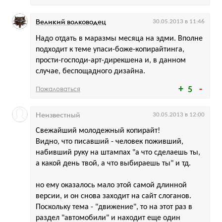
Великий волководец
30.05.2013 в 11:46
Надо отдать в маразмы месяца на эдми. Вполне
подходит к теме упаси-боже-копирайтинга,
прости-господи-арт-дирекшена и, в данном
случае, беспощадного дизайна.
Пожаловаться
5
Неизвестный
30.05.2013 в 12:00
Свежайший молодежный копирайт!
Видно, что писавший - человек поживший,
набивший руку на штампах "а что сделаешь ты,
а какой день твой, а что выбираешь ты" и тд.
но ему оказалось мало этой самой длинной
версии, и он снова заходит на сайт слоганов.
Поскольку тема - "движение", то на этот раз в
раздел "автомобили" и находит еще один