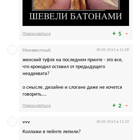
Пожаловаться
5
Неизвестный
30.05.2013 в 11:28
женский туфля на последнем принте - это все,
что крокодил оставил от предыдущего
неадеквата?
о смысле, дизайне и слогане даже не хочется
говорить....
Пожаловаться
2
vvv
30.05.2013 в 11:32
Коллажи в пейнте лепили?