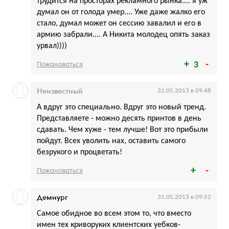
трудится на просторах рекламного рынка.... я уж
думал он от голода умер.... Уже даже жалко его
стало, думал может он сессию завалил и его в
армию забрали.... А Никита молодец опять заказ
урвал))))
Пожаловаться
3
Неизвестный
31.05.2013 в 09:48
А вдруг это специально. Вдруг это новый тренд.
Представляете - можно десять принтов в день
сдавать. Чем хуже - тем лучше! Вот это прибыли
пойдут. Всех уволить нах, оставить самого
безрукого и процветать!
Пожаловаться
Демиург
31.05.2013 в 09:52
Самое обидное во всем этом то, что вместо
имен тех криворуких клиентских уебков-