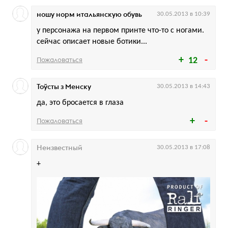
ношу норм итальянскую обувь
30.05.2013 в 10:39
у персонажа на первом принте что-то с ногами.
сейчас описает новые ботики...
Пожаловаться
12
Тоўсты з Менску
30.05.2013 в 14:43
да, это бросается в глаза
Пожаловаться
Неизвестный
30.05.2013 в 17:08
+