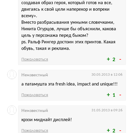
создавая образ героя, который готов на все,
двигаясь к свой цели наперекор и вопреки
всему».
Вместо разбрасывания умными словечками,
Никита Огурцов, лучше бы объяснили, какова
цель у персонажа перед быком?
ps. Ральф Рингер достоин этих принтов. Какая
обувь, такая и реклама.
Пожаловаться
2
Неизвестный
30.05.2013 в 12:06
а патамушта эта fresh idea, impact and unique!!!
Пожаловаться
1
Неизвестный
31.05.2013 в 09:26
крэзи миднайт дисплей!
Пожаловаться
2