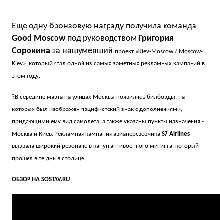
Еще одну бронзовую награду получила команда
Good Moscow
под руководством
Григория
Сорокина
за нашумевший
проект
«
Kiev-Moscow / Moscow-
Kiev
», который стал одной из самых заметных рекламных кампаний в
этом году
.
?В середине марта на улицах Москвы появились билборды, на
которых был изображен пацифистский знак с дополнениями,
придающими ему вид самолета, а также указаны пункты назначения -
Москва и Киев. Рекламная кампания авиаперевозчика
S7 Airlines
вызвала широкий резонанс в канун антивоенного митинга, который
прошел в те дни в столице.
ОБЗОР НА SOSTAV.RU