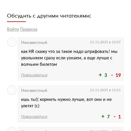
Обсудить с другими читателями:
Войти
Правила
Неизвестный
21.11.2025 в 13:07
как HR скажу что за такое надо штрафовать! мы
увольняем сразу если узнаем, а еще лучше с
волчьим билетом
Пожаловаться
3
19
Неизвестный
21.11.2025 в 13:51
ишь ты(( кормить нужно лучше, вот они и не
улетят (с)
Пожаловаться
7
1