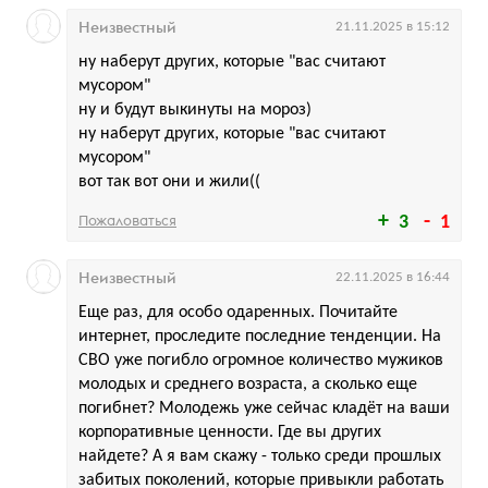
Неизвестный
21.11.2025 в 15:12
ну наберут других, которые "вас считают
мусором"
ну и будут выкинуты на мороз)
ну наберут других, которые "вас считают
мусором"
вот так вот они и жили((
Пожаловаться
3
1
Неизвестный
22.11.2025 в 16:44
Еще раз, для особо одаренных. Почитайте
интернет, проследите последние тенденции. На
СВО уже погибло огромное количество мужиков
молодых и среднего возраста, а сколько еще
погибнет? Молодежь уже сейчас кладёт на ваши
корпоративные ценности. Где вы других
найдете? А я вам скажу - только среди прошлых
забитых поколений, которые привыкли работать