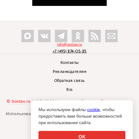
info@sostav.ru
+7 (495) 274-05-25
Контакты
Рекламодателям
Обратная связь
Rss
© Sostav.ru
1998-2026 Независимый проект
брендингового
агентства Depot
Мы используем файлы
cookie
, чтобы
Использование материалов Sostav.ru допустимо только при
предоставить вам больше возможностей
указании источника.
при использовании сайта.
Дизайн сайта -
Liqium
.
18+
OK