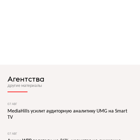
Агентства
другие материалы
07 АВГ
MediaHills усилит аудиторную аналитику UMG на Smart
TV
07 АВГ