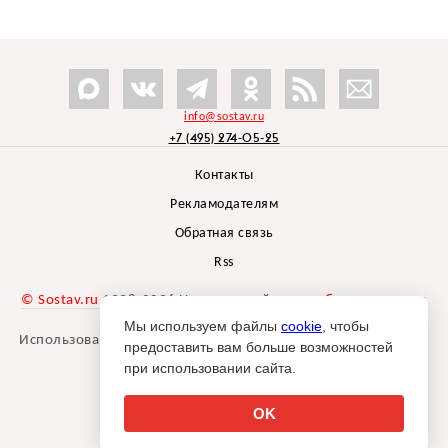
info@sostav.ru
+7 (495) 274-05-25
Контакты
Рекламодателям
Обратная связь
Rss
© Sostav.ru
1998-2026 Независимый проект
брендингового
агентства Depot
Мы используем файлы
cookie
, чтобы
Использование материалов Sostav.ru допустимо только при
предоставить вам больше возможностей
указании источника.
при использовании сайта.
Дизайн сайта -
Liqium
.
18+
OK