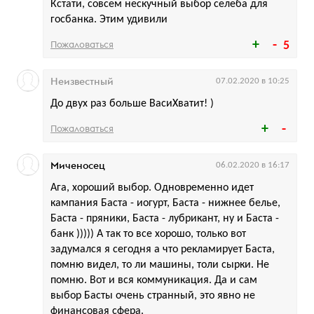
Кстати, совсем нескучный выбор селеба для
госбанка. Этим удивили
Пожаловаться
5
Неизвестный
07.02.2020 в 10:25
До двух раз больше ВасиХватит! )
Пожаловаться
Миченосец
06.02.2020 в 16:17
Ага, хороший выбор. Одновременно идет
кампания Баста - иогурт, Баста - нижнее белье,
Баста - пряники, Баста - лубрикант, ну и Баста -
банк ))))) А так то все хорошо, только вот
задумался я сегодня а что рекламирует Баста,
помню видел, то ли машины, толи сырки. Не
помню. Вот и вся коммуникация. Да и сам
выбор Басты очень странный, это явно не
финансовая сфера.