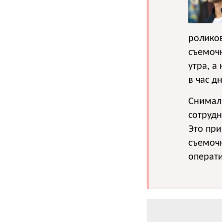
роликов
съемочн
утра, а
в час дн
Снимали
сотруд
Это при
съемочн
операти