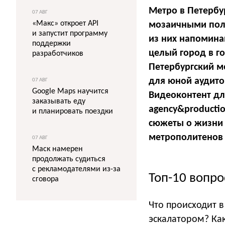
Метро в Петербу
07 АВГ
«Макс» откроет API
мозаичными поло
и запустит программу
из них напомина
поддержки
целый город в го
разработчиков
Петербургский м
для юной аудито
07 АВГ
Google Maps научится
Видеоконтент д
заказывать еду
agency&productio
и планировать поездки
сюжеты о жизни 
метрополитенов 
07 АВГ
Маск намерен
продолжать судиться
с рекламодателями из-за
Топ-10 вопро
сговора
Что происходит в
эскалатором? Ка