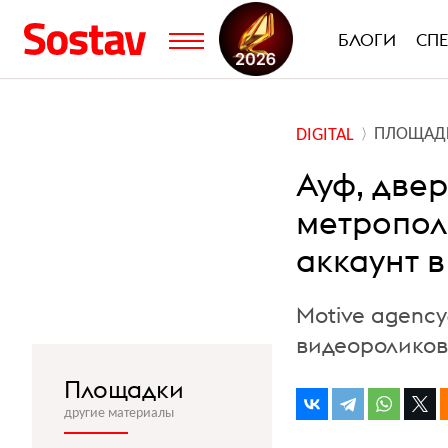
БЛОГИ
СП
ПЛОЩАД
DIGITAL
Ауф, две
метропол
аккаунт в
Motive agency
видеороликов
Площадки
другие материалы