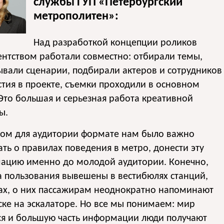
службы ГУП «Петербургский
метрополитен»:
Над разработкой концепции роликов
ентством работали совместно: отбирали темы,
вали сценарии, подбирали актеров и сотрудников
стия в проекте, съемки проходили в основном
Это большая и серьезная работа креативной
ы.
ном для аудитории формате нам было важно
ать о правилах поведения в метро, донести эту
ацию именно до молодой аудитории. Конечно,
 пользования вывешены в вестибюлях станций,
ах, о них пассажирам неоднократно напоминают
ске на эскалаторе. Но все мы понимаем: мир
ся и большую часть информации люди получают