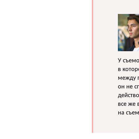
У съемо
в котор
между п
он не с
действо
все же 
на съем