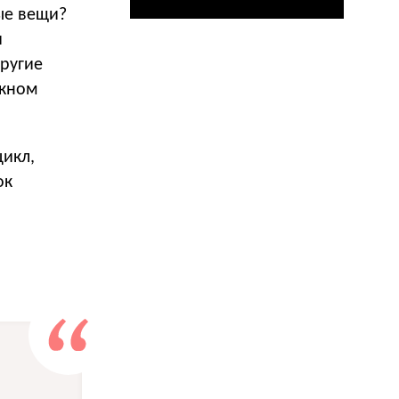
тые вещи?
и
другие
скном
цикл,
ок