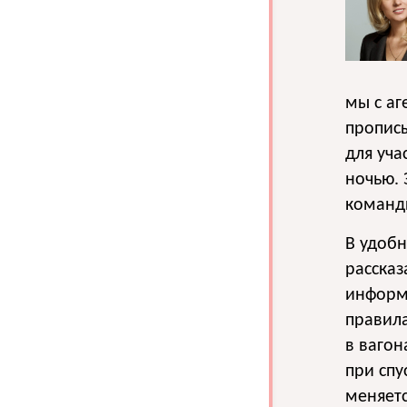
мы с аг
прописы
для уча
ночью. 
команд
В удоб
рассказ
информ
правила
в вагон
при спу
меняет