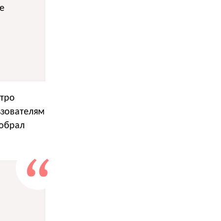
е
етро
ьзователям
собрал