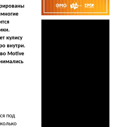
орированы
 многие
ится
ики.
ет кулису
ро внутри.
во Motive
снимались
ся под
Сколько