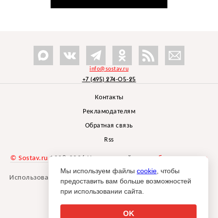
info@sostav.ru
+7 (495) 274-05-25
Контакты
Рекламодателям
Обратная связь
Rss
© Sostav.ru
1998-2026 Независимый проект
брендингового
агентства Depot
Мы используем файлы
cookie
, чтобы
Использование материалов Sostav.ru допустимо только при
предоставить вам больше возможностей
указании источника.
при использовании сайта.
Дизайн сайта -
Liqium
.
18+
OK