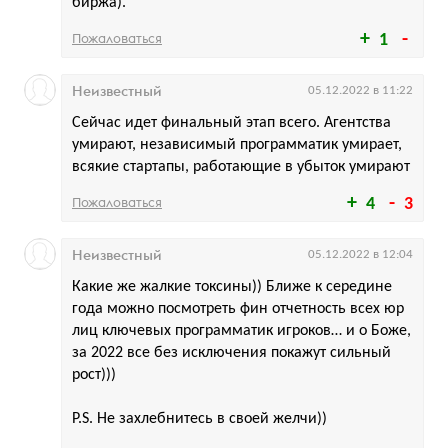
биржа).
Пожаловаться
1
Неизвестный
05.12.2022 в 11:22
Сейчас идет финальный этап всего. Агентства
умирают, независимый программатик умирает,
всякие стартапы, работающие в убыток умирают
Пожаловаться
4
3
Неизвестный
05.12.2022 в 12:04
Какие же жалкие токсины)) Ближе к середине
года можно посмотреть фин отчетность всех юр
лиц ключевых программатик игроков… и о Боже,
за 2022 все без исключения покажут сильный
рост)))
P.S. Не захлебнитесь в своей желчи))