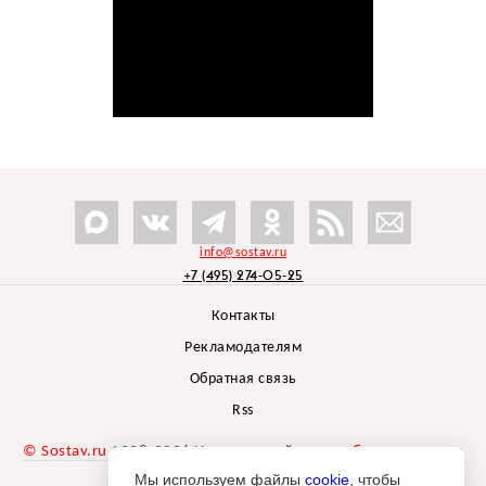
info@sostav.ru
+7 (495) 274-05-25
Контакты
Рекламодателям
Обратная связь
Rss
© Sostav.ru
1998-2026 Независимый проект
брендингового
агентства Depot
Мы используем файлы
cookie
, чтобы