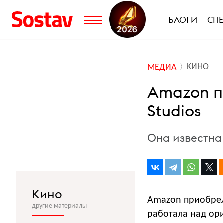
БЛОГИ
СП
КИНО
МЕДИА
Amazon п
Studios
Она известна
Кино
Amazon приобрела
другие материалы
работала над ор