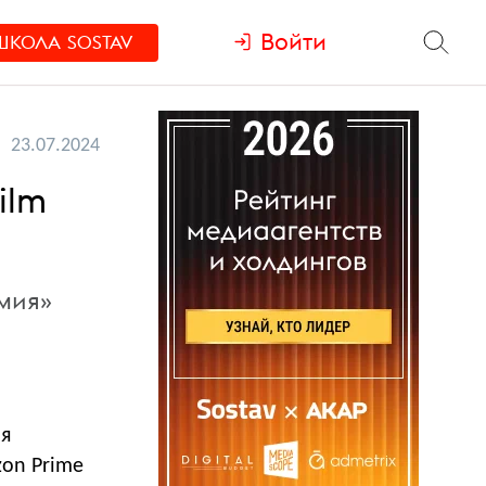
Войти
ШКОЛА
SOSTAV
23.07.2024
ilm
мия»
ая
on Prime