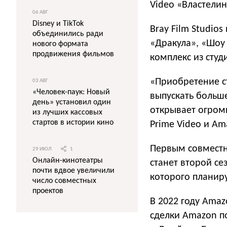
Video «Властелин
06 АВГ
Disney и TikTok
Bray Film Studio
объединились ради
«Дракула», «Шоу
нового формата
продвижения фильмов
комплекс из студ
«Приобретение с
03 АВГ
«Человек-паук: Новый
выпускать больш
день» установил один
открывает огром
из лучших кассовых
стартов в истории кино
Prime Video и A
Первым совместн
29 ИЮЛ
1
Онлайн-кинотеатры
станет второй се
почти вдвое увеличили
которого планиру
число совместных
проектов
В 2022 году Ama
сделки Amazon по