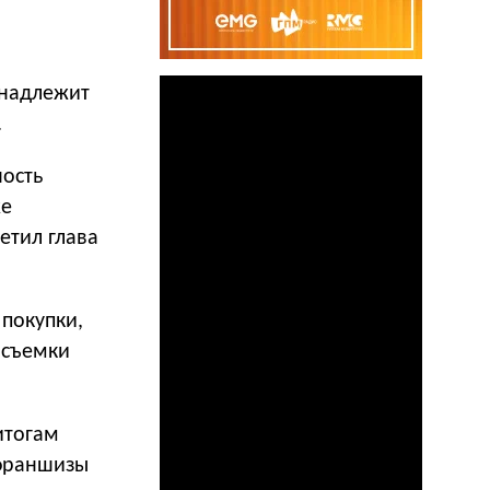
инадлежит
.
ость
же
етил глава
покупки,
 съемки
итогам
 франшизы