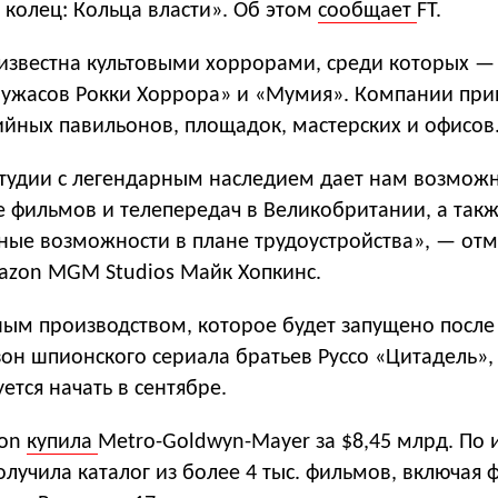
 колец: Кольца власти». Об этом
сообщает
FT.
s известна культовыми хоррорами, среди которых —
 ужасов Рокки Хоррора» и «Мумия». Компании пр
ийных павильонов, площадок, мастерских и офисов
тудии с легендарным наследием дает нам возможн
е фильмов и телепередач в Великобритании, а так
ные возможности в плане трудоустройства», — отм
mazon MGM Studios Майк Хопкинс.
ым производством, которое будет запущено после 
зон шпионского сериала братьев Руссо «Цитадель»,
ется начать в сентябре.
zon
купила
Metro-Goldwyn-Mayer за $8,45 млрд. По 
лучила каталог из более 4 тыс. фильмов, включая