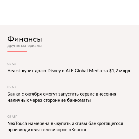
Финансы
другие материалы
05 АВГ
Hearst купит долю Disney в A+E Global Media за $1,2 млрд
05 АВГ
Банки с октября смогут запустить сервис внесения
наличных через сторонние банкоматы
05 АВГ
NexTouch намерена выкупить активы банкротящегося
производителя телевизоров «Квант»