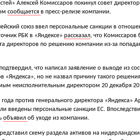
стей» Алексей Комиссаров покинул совет директо
том
сообщается
в пресс-релизе компании.
пейский союз ввел персональные санкции в отноше
точник РБК в «Яндексе»
рассказал
, что Комиссаров 
ета директоров по решению компании из-за попада
одтвердил, что написал заявление о выходе из сос
в «Яндекса», но не назвал причину такого решения
мым неисполнительным директором 20 декабря 201
 года против генерального директора «Яндекса» А
ли введены персональные санкции ЕС. Впоследств
ь
объявил
об уходе из компании.
представил схему раздела активов на нидерландски