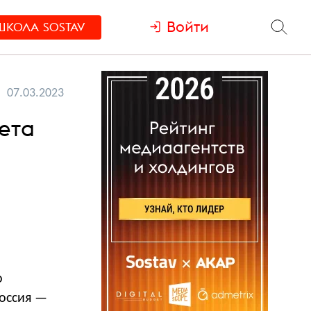
Войти
ШКОЛА
SOSTAV
07.03.2023
ета
о
Россия —