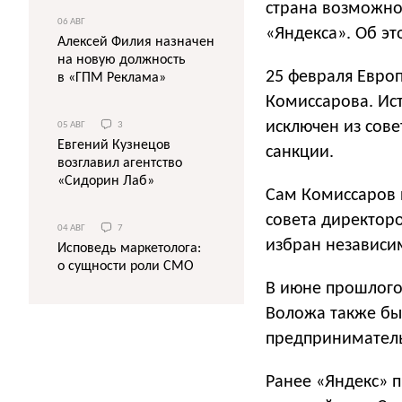
страна возможно
06 АВГ
«Яндекса». Об э
Алексей Филия назначен
на новую должность
25 февраля Евро
в «ГПМ Реклама»
Комиссарова. Ис
исключен из сов
05 АВГ
3
Евгений Кузнецов
санкции.
возглавил агентство
«Сидорин Лаб»
Сам Комиссаров п
совета директоро
04 АВГ
7
избран независи
Исповедь маркетолога:
о сущности роли СМО
В июне прошлого
Воложа также бы
предпринимател
Ранее «Яндекс» 