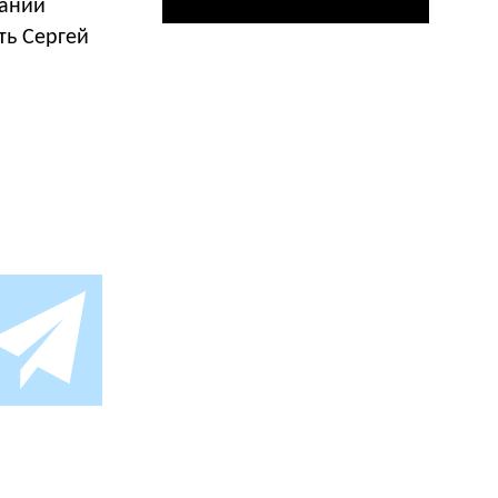
пании
ть Сергей