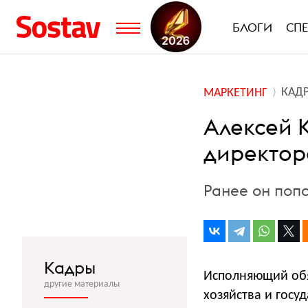
БЛОГИ
СП
КАД
МАРКЕТИНГ
Алексей 
директор
Ранее он поп
Кадры
Исполняющий обя
другие материалы
хозяйства и госу