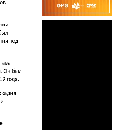
ров
нии
был
ния под
тава
. Он был
9 года.
ркадия
ии
е