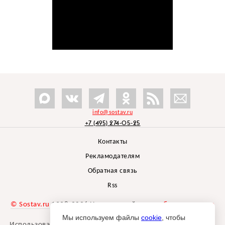
info@sostav.ru
+7 (495) 274-05-25
Контакты
Рекламодателям
Обратная связь
Rss
© Sostav.ru
1998-2026 Независимый проект
брендингового
агентства Depot
Мы используем файлы
cookie
, чтобы
Использование материалов Sostav.ru допустимо только при