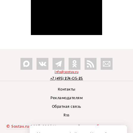
info@sostav.ru
+7 (495) 274-05-25
Контакты
Рекламодателям
Обратная связь
Rss
© Sostav.ru
1998-2026 Независимый проект
брендингового
агентства Depot