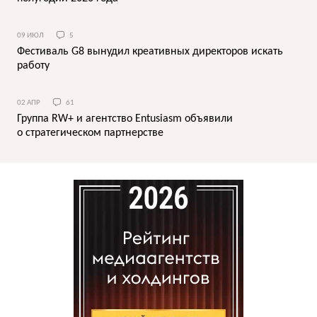
09 ИЮЛ
5
Фестиваль G8 вынудил креативных директоров искать
работу
02 АПР
61
Группа RW+ и агентство Entusiasm объявили
о cтратегическом партнерстве