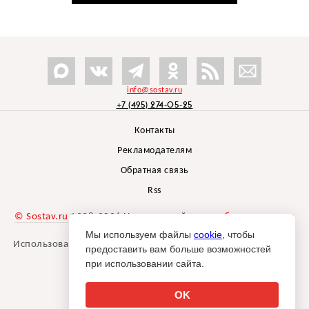
info@sostav.ru
+7 (495) 274-05-25
Контакты
Рекламодателям
Обратная связь
Rss
© Sostav.ru
1998-2026 Независимый проект
брендингового
агентства Depot
Мы используем файлы
cookie
, чтобы
Использование материалов Sostav.ru допустимо только при
предоставить вам больше возможностей
указании источника.
при использовании сайта.
Дизайн сайта -
Liqium
.
18+
OK