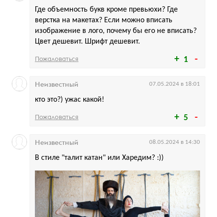
Где объемность букв кроме превьюхи? Где
верстка на макетах? Если можно вписать
изображение в лого, почему бы его не вписать?
Цвет дешевит. Шрифт дешевит.
Пожаловаться
1
Неизвестный
07.05.2024 в 18:01
кто это?) ужас какой!
Пожаловаться
5
Неизвестный
08.05.2024 в 14:30
В стиле "талит катан" или Харедим? :))