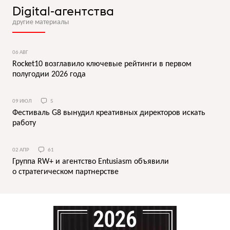
Digital-агентства
другие материалы
06 АВГ
Rocket10 возглавило ключевые рейтинги в первом
полугодии 2026 года
09 ИЮЛ
5
Фестиваль G8 вынудил креативных директоров искать
работу
02 АПР
61
Группа RW+ и агентство Entusiasm объявили
о cтратегическом партнерстве