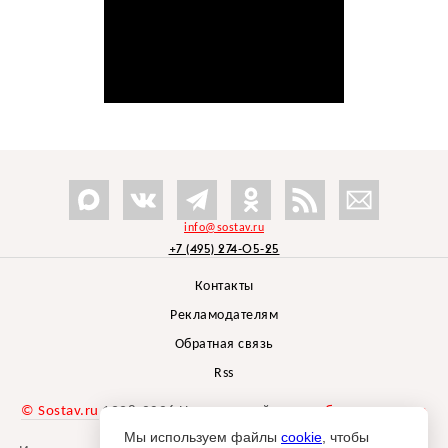
info@sostav.ru
+7 (495) 274-05-25
Контакты
Рекламодателям
Обратная связь
Rss
© Sostav.ru
1998-2026 Независимый проект
брендингового
агентства Depot
Мы используем файлы
cookie
, чтобы