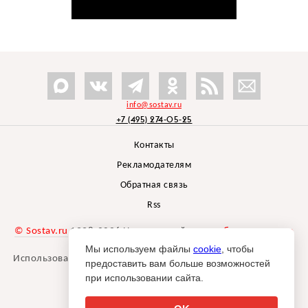
info@sostav.ru
+7 (495) 274-05-25
Контакты
Рекламодателям
Обратная связь
Rss
© Sostav.ru
1998-2026 Независимый проект
брендингового
агентства Depot
Мы используем файлы
cookie
, чтобы
Использование материалов Sostav.ru допустимо только при
предоставить вам больше возможностей
указании источника.
при использовании сайта.
Дизайн сайта -
Liqium
.
18+