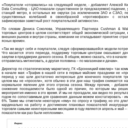
«Покупатели «оторвались» на следующей неделе, - добавляет Алексей К
Data Consulting. - ЦАО показали существенное (и предсказуемое) падение,
станций метро, в остальных же округах (за исключением ЗАО и СЗАО, 
существенных колебаний в своеобразной «противофазе» с остал
зафиксирован заметный рост покупательской активности».
По словам Дениса Соколова, Управляющего Партнера Cushman & Wake
торговых центров в целом соответствует общей экономической ситуации, 
внешних рынков и внутри страны, компании не откладывают принятие стра
ясных времен.
«Так же ведут себя и покупатели, следуя сформировавшейся модели потреб
Что касается этого периода, поддержку торговым центрам оказывают да
закупки в преддверии дачного сезона. В общем, можно сказать, что в начал
отправилась митинговать, а другая половина – по магазинам и дачам».
Директор по стратегическому маркетингу, ГК «Бронницкий ювелир» так ком
в начале мая: «Трафик в нашей сети в первые майские праздники не «пр
период у нас шли достаточно интересные для конечного покупателя тре
целом мы не «просели», хотя обычно в эти дни наш трафик снижается на 
нормальное явление для этого отрезка сезона. Между прочим, - добавляе
снижение посещаемости было одной из причин, по которым мы решил
мероприятия именно в это время. И мы не прогадали, как видно по резуль
годом по сопоставимым для сравнения данным можем констатировать - и
6%. Также мы отметили некоторую «яму» по спросу и трафику, но это длил
кардинально на работу и достижение плановых показателей инаугурация
торговли самыми неинтересными месяцами в году являются апрель и май – э
показатели как раз были неплохими».