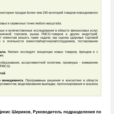
ониторинг продаж более чем 190 категорий товаров повседневного
говых и сервисных точек любого масштаба.
ные и количественные исследования в области финансовых услуг,
озничной торговли, рынка FMCG-товаров и других индустрий.
т клиентам решать такие задачи, как оценка здоровья торговой
 и лояльности клиентов/партнеров/сотрудников, тестирование
иала
. Nielsen исследует концепции новых товаров, брендов и с
жи.
образования, ассортиментной политики, промоушн - измерение
 FMCG).
тей
.
го менеджмента
. Программные решения и консалтинг в области
ортиментом, моделирования выкладки, прогнозирования и анализа
 Денис Шириков, Руководитель подразделения по