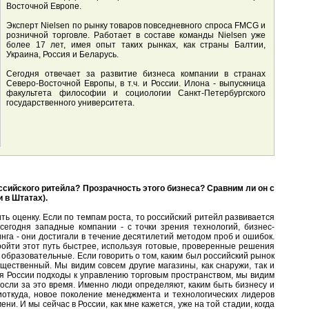
Восточной Европе.
Эксперт Nielsen по рынку товаров повседневного спроса FMCG и
розничной торговле. Работает в составе команды Nielsen уже
более 17 лет, имея опыт таких рынках, как страны Балтии,
Украина, Россия и Беларусь.
Сегодня отвечает за развитие бизнеса компании в странах
Северо-Восточной Европы, в т.ч. и России. Илона - выпускница
факультета философии и социологии Санкт-Петербургского
государственного университета.
ссийского ритейла? Прозрачность этого бизнеса? Сравним ли он с
и в Штатах).
ть оценку. Если по темпам роста, то российский ритейл развивается
сегодня западные компании - с точки зрения технологий, бизнес-
нга - они достигали в течение десятилетий методом проб и ошибок.
ойти этот путь быстрее, используя готовые, проверенные решения
и образовательные. Если говорить о том, каким был российский рынок
ущественный. Мы видим совсем другие магазины, как снаружи, так и
ля России подходы к управлению торговым пространством, мы видим
осли за это время. Именно люди определяют, каким быть бизнесу и
иоткуда, новое поколение менеджмента и технологических лидеров
и. И мы сейчас в России, как мне кажется, уже на той стадии, когда