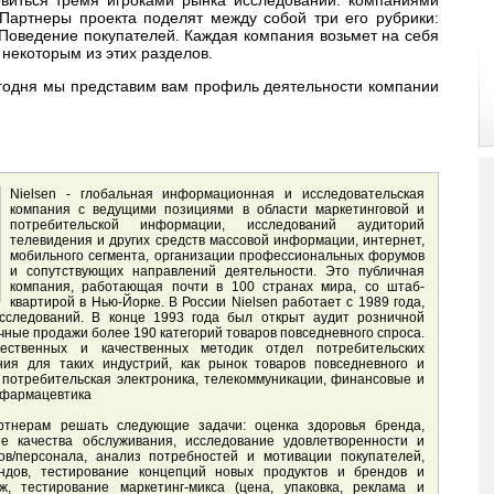
. Партнеры проекта поделят между собой три его рубрики:
Поведение покупателей. Каждая компания возьмет на себя
 некоторым из этих разделов.
егодня мы представим вам профиль деятельности компании
Nielsen - глобальная информационная и исследовательская
компания с ведущими позициями в области маркетинговой и
потребительской информации, исследований аудиторий
телевидения и других средств массовой информации, интернет,
мобильного сегмента, организации профессиональных форумов
и сопутствующих направлений деятельности. Это публичная
компания, работающая почти в 100 странах мира, со штаб-
квартирой в Нью-Йорке. В России Nielsen работает с 1989 года,
исследований. В конце 1993 года был открыт аудит розничной
ичные продажи более 190 категорий товаров повседневного спроса.
ственных и качественных методик отдел потребительских
ния для таких индустрий, как рынок товаров повседневного и
, потребительская электроника, телекоммуникации, финансовые и
, фармацевтика
артнерам решать следующие задачи: оценка здоровья бренда,
ие качества обслуживания, исследование удовлетворенности и
ов/персонала, анализ потребностей и мотивации покупателей,
дов, тестирование концепций новых продуктов и брендов и
, тестирование маркетинг-микса (цена, упаковка, реклама и