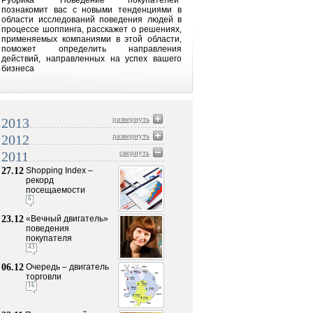
Рубрика "Поведение покупателей"
познакомит вас с новыми тенденциями в
области исследований поведения людей в
процессе шоппинга, расскажет о решениях,
применяемых компаниями в этой области,
поможет определить направления
действий, направленных на успех вашего
бизнеса
развернуть
2013
развернуть
2012
свернуть
2011
27.12
Shopping Index –
рекорд
посещаемости
6
23.12
«Вечный двигатель»
поведения
покупателя
43
06.12
Очередь – двигатель
торговли
16