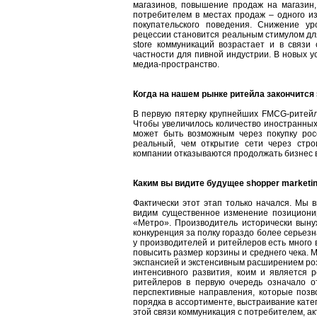
магазинов, повышение продаж на магазин,
потребителем в местах продаж – одного из
покупательского поведения. Снижение ур
рецессии становится реальным стимулом для 
store коммуникаций возрастает и в связи
частности для пивной индустрии. В новых у
медиа-пространство.
Когда на нашем рынке ритейла закончится
В первую пятерку крупнейших FMCG-ритейл
Чтобы увеличилось количество иностранных 
может быть возможным через покупку росс
реальный, чем открытие сети через стро
компании отказываются продолжать бизнес в
Каким вы видите будущее shopper marketin
Фактически этот этап только начался. Мы 
видим существенное изменение позициони
«Метро». Производитель исторически выну
конкуренция за полку гораздо более серьезн
у производителей и ритейлеров есть много 
повысить размер корзины и среднего чека. М
экспансией и экстенсивным расширением ро
интенсивного развития, коим и является 
ритейлеров в первую очередь означало от
перспективные направления, которые позв
порядка в ассортименте, выстраивание катег
этой связи коммуникация с потребителем, а