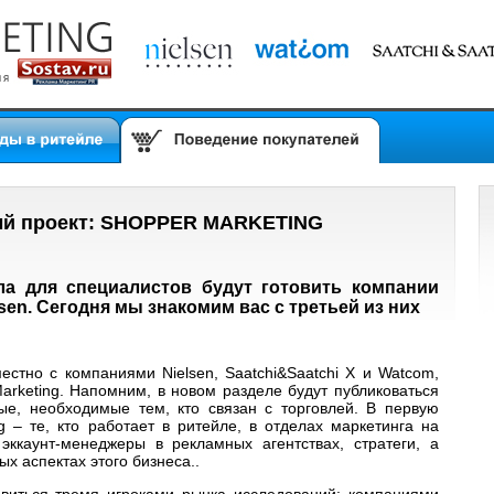
вый проект: SHOPPER MARKETING
а для специалистов будут готовить компании
lsen. Сегодня мы знакомим вас с третьей из них
местно с компаниями Nielsen, Saatchi&Saatchi X и Watcom,
arketing. Напомним, в новом разделе будут публиковаться
ые, необходимые тем, кто связан с торговлей. В первую
g – те, кто работает в ритейле, в отделах маркетинга на
эккаунт-менеджеры в рекламных агентствах, стратеги, а
х аспектах этого бизнеса..
товиться тремя игроками рынка исследований: компаниями