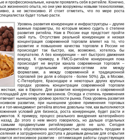
е и профессиональные, начали проявлять себя в ритейле. Конечно,
ься жизненного опыта, но они уже вооружены новыми технологиями,
ивно, а не экстенсивно. И стоит отметить, что по мере роста
 специалистах будет только расти.
Уровень развития конкуренции и инфраструктуры – другие
важные параметры, по которым можно судить о степени
развития ритейла. Нам в России еще предстоит пройти
свой путь. Отсутствие реальной конкуренции и низкая
концентрация современной торговли влияет на то, что
развитие и повышение качества торговли в России не
происходит так быстро, как, возможно, хотелось бы
покупателю. А без конкуренции – нет быстрого движения
вперед. К примеру, в FMCG-ритейле конкуренция пока
происходит не внутри канала современная торговля –
между отдельными игроками-сетями или между
форматами, а между современной и традиционной
торговлей (ее доля в обороте - более 50%). Да, в Москве,
С-Петербурге, Краснодаре и некоторых других крупных
городах уровень концентрации современной торговли
 жесткая, как в Европе. Для развития конкуренции в современной
х площадей для открытия магазинов. Отсюда и степень применения
отвечает нынешнему уровню зрелости рынка. Пока уровень развития
тенсивном развитии, при нынешнем уровне применения торговых
ки и топ-менеджмент ритейла вполне довольны тем, как выполняются
ложнения условий для бизнеса, роста конкуренции, будет расти и
ментов. К примеру, процесс реального внедрения категорийного
 назад. До этого о нем много говорилось, но дальше отдельных
с самыми продвинутыми ритейлерами дело не шло. Сегодня
менеджмента обусловлена необходимостью наращивать продажи в
аселения и затрудненного доступа к дешевым деньгам для открытия
ановится интенсивное развитие - оптимизация работы существующих