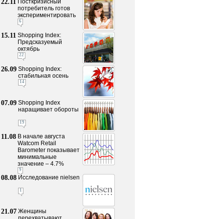
22.11
Посткризисный
потребитель готов
экспериментировать
6
15.11
Shopping Index:
Предсказуемый
октябрь
22
26.09
Shopping Index:
стабильная осень
14
07.09
Shopping Index
наращивает обороты
19
11.08
В начале августа
Watcom Retail
Barometer показывает
минимальные
значение – 4.7%
9
08.08
Исследование nielsen
1
21.07
Женщины
перехватывают