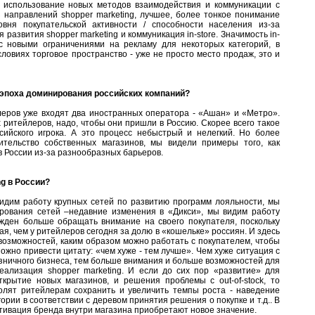
 использование новых методов взаимодействия и коммуникации с
 направлений shopper marketing, лучшее, более тонкое понимание
овня покупательской активности / способности населения из-за
развития shopper marketing и коммуникация in-store. Значимость in-
 с новыми ограничениями на рекламу для некоторых категорий, в
словиях торговое пространство - уже не просто место продаж, это и
 эпоха доминирования российских компаний?
еров уже входят два иностранных оператора - «Ашан» и «Метро».
ритейлеров, надо, чтобы они пришли в Россию. Скорее всего такое
ийского игрока. А это процесс небыстрый и нелегкий. Но более
ительство собственных магазинов, мы видели примеры того, как
 России из-за разнообразных барьеров.
g в России?
видим работу крупных сетей по развитию программ лояльности, мы
рования сетей –недавние изменения в «Дикси», мы видим работу
жден больше обращать внимание на своего покупателя, поскольку
ая, чем у ритейлеров сегодня за долю в «кошельке» россиян. И здесь
возможностей, каким образом можно работать с покупателем, чтобы
ожно привести цитату: «чем хуже - тем лучше». Чем хуже ситуация с
зничного бизнеса, тем больше внимания и больше возможностей для
реализация shopper marketing. И если до сих пор «развитие» для
крытие новых магазинов, и решения проблемы с out-of-stoсk, то
олят ритейлерам сохранить и увеличить темпы роста - наведение
ории в соответствии с деревом принятия решения о покупке и т.д.. В
ктивация бренда внутри магазина приобретают новое значение.