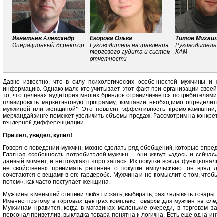
Игнатьев Александр
Егорова Ольга
Титов Михаи
Операционный директор
Руководитель направления
Руководитель
торгового аудита и систем
КАМ
отчетности
Давно известно, что в силу психологических особенностей мужчины и
информацию. Однако мало кто учитывает этот факт при организации своей
то, что целевая аудитория многих брендов ограничивается потребителями
планировать маркетинговую программу, компании необходимо определить
мужчиной или женщиной? Это повысит эффективность промо-кампании,
мерчандайзинге поможет увеличить объемы продаж. Рассмотрим на конкрет
гендерной дифференциации.
Пришел, увидел, купил!
Говоря о поведении мужчин, можно сделать ряд обобщений, которые опред
Главная особенность потребителей-мужчин – они живут «здесь и сейчас
данный момент, и не покупают «про запас». Их покупки всегда функциона
не свойственно принимать решение о покупке импульсивно: он вряд л
сочетаются с вещами в его гардеробе. Мужчина и не помыслит о том, чтобы
потом», как часто поступает женщина.
Мужчины в меньшей степени любят искать, выбирать, разглядывать товары. 
Именно поэтому в торговых центрах комплекс товаров для мужчин не след
Мужчинам нравится, когда в магазинах маленькие очереди, в торговом за
персонал приветлив, выкладка товара понятна и логична. Есть еще одна ин