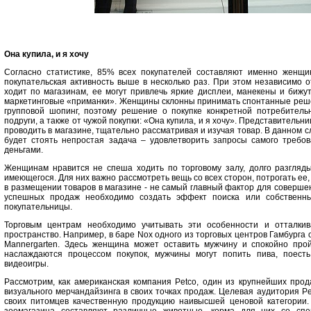
Она купила, и я хочу
Согласно статистике, 85% всех покупателей составляют именно женщи
покупательская активность выше в несколько раз. При этом независимо о
ходит по магазинам, ее могут привлечь яркие дисплеи, манекены и бижу
маркетинговые «приманки». Женщины склонны принимать спонтанные решен
групповой шопинг, поэтому решение о покупке конкретной потребител
подруги, а также от чужой покупки: «Она купила, и я хочу». Представительн
проводить в магазине, тщательно рассматривая и изучая товар. В данном 
будет стоять непростая задача – удовлетворить запросы самого требо
деньгами.
Женщинам нравится не спеша ходить по торговому залу, долго разгляд
имеющегося. Для них важно рассмотреть вещь со всех сторон, потрогать ее,
в размещении товаров в магазине - не самый главный фактор для соверше
успешных продаж необходимо создать эффект поиска или собственны
покупательницы.
Торговым центрам необходимо учитывать эти особенности и отталкив
пространство. Например, в баре Nox одного из торговых центров Гамбурга 
Mannergarten. Здесь женщина может оставить мужчину и спокойно про
наслаждаются процессом покупок, мужчины могут попить пива, поесть
видеоигры.
Рассмотрим, как американская компания Petco, один из крупнейших про
визуального мерчандайзинга в своих точках продаж. Целевая аудитория Pe
своих питомцев качественную продукцию наивысшей ценовой категории