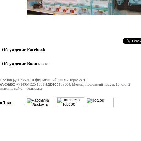
Обсуждение Facebook
Обсуждение Вконтакте
фирменный стиль
©
Состав.ру
1998-2010
Depot WPF
ел/факс:
адрес:
+7 (495) 225 1331
109004, Москва, Пестовский пер., д. 16, стр. 2
еклама на сайте
Контакты