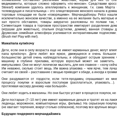
зоомагазина составляют различные животные, корма для них со спе
медикаменты, которые сложно оформить «по-женски». Средствами кросс
Stewart) компании удалось апеллировать к женщинам, т.к. сама Марта 
телеведущая и писательница – это олицетворение женского начала в дома
торговые площадки не были «говорящими». Мерчандайзеры Petco нашли
исключительно женском качестве, а именно на ее желании быть матерью и
зал просто обставлен, товары аккуратно разложены по полкам так, ч
Сегментация товара в торговом пространстве имитирует разделение дома 
(игрушки для животных), спальня (подстилки, домики), ванная (товары 
Дружеская семейная атмосфера усиливается интерактивными подписями: 
(Brush me! Play with me!).
Мама/папа купи/хочу
Дети, если они в силу возраста еще не имеют карманных денег, могут влия
папа купи/хочу». Дети любят все яркое, движущееся и очень большое
большинство детей очень наблюдательны, и обладают острым зрением. 
машинку в глубине прилавка, которую взрослый может не заметить.
импульсивно. Они не могут логически мыслить, для них главное – «хочу сейчас
Им неважно, сколько стоит вещь. Им важна упаковка – чем ярче, тем лучше
считают ее своей – расставание с вещью приводит к обиде, а иногда к громк
Они раздуваются от гордости, если тетя-продавец спрашивает их мне
процессу покупки и взрослым поступкам (расплатиться, упаковать…).
протягивая кассиру денежку «как большой».
Они любят ходить в магазины. Но они быстро устают в процессе покупок, не 
Дети постарше (7–10 лет) уже имеют карманные деньги и тратят их на лако
леденцы, мороженое, компьютерные игры, фильмы). На серьезную покупку 
(не хватает терпения, вокруг столько соблазнов), поэтому все крупные вещи
Будущее гендерного мерчандайзинга