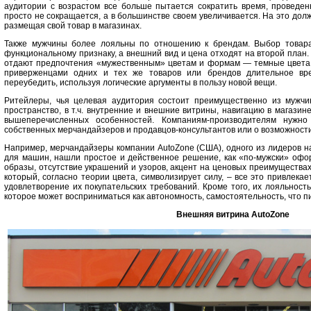
аудитории с возрастом все больше пытается сократить время, проведен
просто не сокращается, а в большинстве своем увеличивается. На это до
размещая свой товар в магазинах.
Также мужчины более лояльны по отношению к брендам. Выбор товара 
функциональному признаку, а внешний вид и цена отходят на второй план
отдают предпочтения «мужественным» цветам и формам — темные цвета, 
приверженцами одних и тех же товаров или брендов длительное вр
переубедить, используя логические аргументы в пользу новой вещи.
Ритейлеры, чья целевая аудитория состоит преимущественно из мужчи
пространство, в т.ч. внутренние и внешние витрины, навигацию в магази
вышеперечисленных особенностей. Компаниям-производителям нужн
собственных мерчандайзеров и продавцов-консультантов или о возможности
Например, мерчандайзеры компании AutoZone (США), одного из лидеров на
для машин, нашли простое и действенное решение, как «по-мужски» офо
образы, отсутствие украшений и узоров, акцент на ценовых преимуществах 
который, согласно теории цвета, символизирует силу, – все это привлек
удовлетворение их покупательских требований. Кроме того, их лояльност
которое может восприниматься как автономность, самостоятельность, что п
Внешняя витрина AutoZone