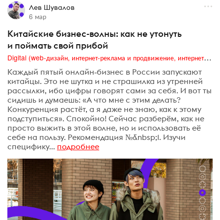
Лев Шувалов
6 мар
Китайские бизнес-волны: как не утонуть
и поймать свой прибой
Digital (web-дизайн, интернет-реклама и продвижение, интернет-сообщества и блоги, интернет-коммуникации, мобильный маркетинг, реклама на цифровых экранах)
Каждый пятый онлайн‑бизнес в России запускают
китайцы. Это не шутка и не страшилка из утренней
рассылки, ибо цифры говорят сами за себя. И вот ты
сидишь и думаешь: «А что мне с этим делать?
Конкуренция растёт, а я даже не знаю, как к этому
подступиться». Спокойно! Сейчас разберём, как не
просто выжить в этой волне, но и использовать её
себе на пользу. Рекомендация №&nbsp;1. Изучи
специфику...
подробнее