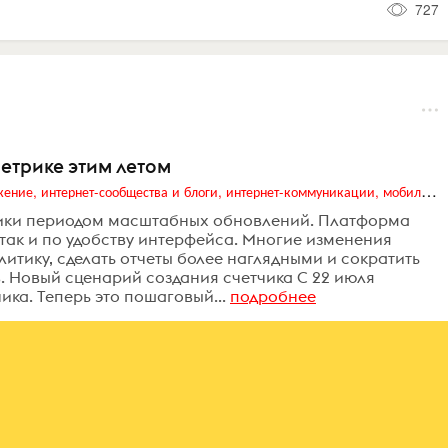
727
Метрике этим летом
Digital (web-дизайн, интернет-реклама и продвижение, интернет-сообщества и блоги, интернет-коммуникации, мобильный маркетинг, реклама на цифровых экранах)
трики периодом масштабных обновлений. Платформа
 так и по удобству интерфейса. Многие изменения
литику, сделать отчеты более наглядными и сократить
в. Новый сценарий создания счетчика С 22 июля
ка. Теперь это пошаговый...
подробнее