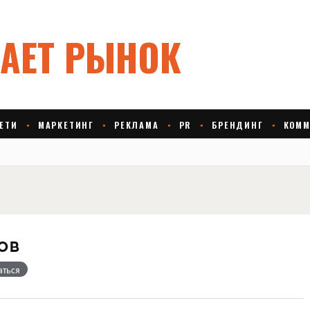
ов
аться