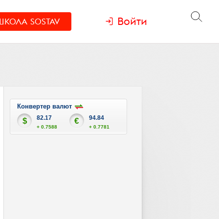
Войти
ШКОЛА
SOSTAV
Конвертер валют
82.17
94.84
$
€
+ 0.7588
+ 0.7781