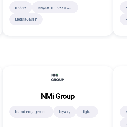
mobile
маркетинговая стратегия
медиабаинг
NMi Group
brand engagement
loyalty
digital