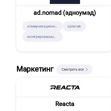
ad.nomad (эдноумэд)
коммуникационная и бренд стратегия
креатив
интегрированные маркетинговые коммуникации
Маркетинг
Смотреть все
Reacta
Специализация