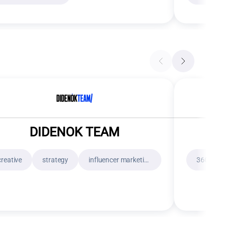
DIDENOK TEAM
F
сreative
strategy
influencer marketing
360