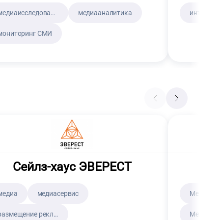
медиаисследования
медиааналитика
мониторинг СМИ
Сейлз-хаус ЭВЕРЕСТ
медиа
медиасервис
Медиаба
размещение рекламы на тв