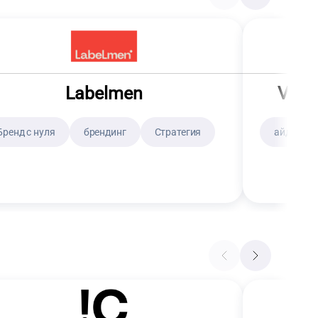
Labelmen
Volga
Бренд с нуля
брендинг
Стратегия
айдентик