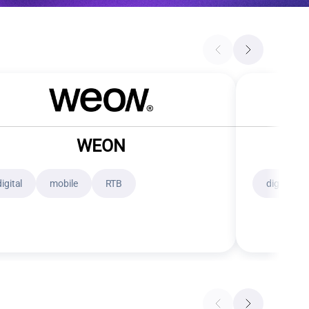
WEON
digital
mobile
RTB
digital