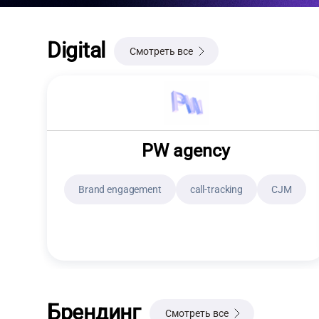
Digital
Смотреть все
PW agency
Brand engagement
call-tracking
CJM
Брендинг
Смотреть все