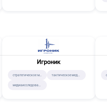
Игроник
стратегическое медиапланирование
тактическое медиапланирование
медиаисследования