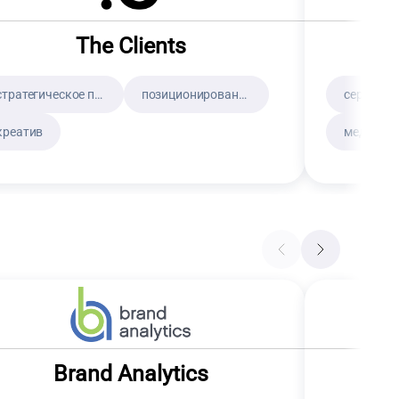
The Clients
стратегическое планирование
позиционирование
креатив
медийная
Brand Analytics