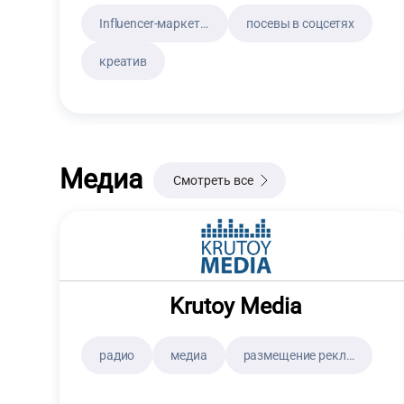
Influencer-маркетинг
посевы в соцсетях
Услуга
креатив
Работали с брендом
Медиа
Смотреть все
Только с примерами работ
Только с клиентскими листами
Krutoy Media
радио
медиа
размещение рекламы на радио