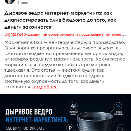
1 июн
Дырявое ведро интернет-маркетинга: как
диагностировать слив бюджета до того, как
деньги закончатся
Digital (web-дизайн, интернет-реклама и продвижение, интернет-сообщества и блоги, интернет-коммуникации, мобильный маркетинг, реклама на цифровых экранах)
Маркетинг в B2B — не «творчество», а производство.
Если воронка превратилась в «дырявое ведро», вы
сжигаете бюджет на привлечение мусорных лидов,
игнорируя реальную маржинальность. Как инженер
маркетинга, я предлагаю забыть про метрики
тщеславия. Эта статья — жесткий аудит: как
диагностировать слив бюджета и внедрить
системную окупаемость до того, как деньги
закончатся.
подробнее