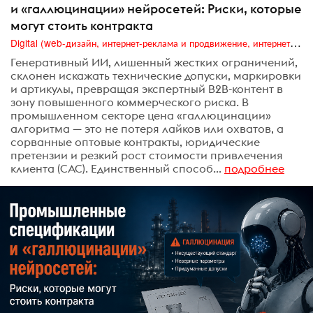
и «галлюцинации» нейросетей: Риски, которые
могут стоить контракта
Digital (web-дизайн, интернет-реклама и продвижение, интернет-сообщества и блоги, интернет-коммуникации, мобильный маркетинг, реклама на цифровых экранах)
Генеративный ИИ, лишенный жестких ограничений,
склонен искажать технические допуски, маркировки
и артикулы, превращая экспертный B2B-контент в
зону повышенного коммерческого риска. В
промышленном секторе цена «галлюцинации»
алгоритма — это не потеря лайков или охватов, а
сорванные оптовые контракты, юридические
претензии и резкий рост стоимости привлечения
клиента (CAC). Единственный способ...
подробнее