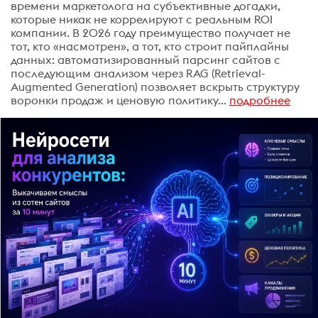
времени маркетолога на субъективные догадки,
которые никак не коррелируют с реальным ROI
компании. В 2026 году преимущество получает не
тот, кто «насмотрен», а тот, кто строит пайплайны
данных: автоматизированный парсинг сайтов с
последующим анализом через RAG (Retrieval-
Augmented Generation) позволяет вскрыть структуру
воронки продаж и ценовую политику...
подробнее