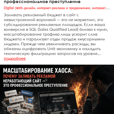
профессиональное преступление
Digital (web-дизайн, интернет-реклама и продвижение, интернет-сообщества и блоги, интернет-коммуникации, мобильный маркетинг, реклама на цифровых экранах)
Заливать рекламный бюджет в сайт с
невыстроенной воронкой — это не маркетинг, это
субсидирование рекламных площадок. Если ваша
конверсия в SQL (Sales Qualified Lead) близка к нулю,
масштабирование трафика лишь ускорит слив
бюджета и парализует отдел продаж «мусорными»
лидами. Прежде чем увеличивать расходы, вы
обязаны оцифровать Unit-экономику и наладить
техническую фильтрацию запросов на уровне...
подробнее