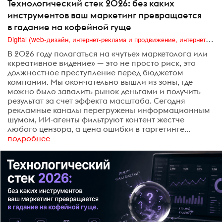
Технологический стек 2026: без каких
инструментов ваш маркетинг превращается
в гадание на кофейной гуще
Digital (web-дизайн, интернет-реклама и продвижение, интернет-сообщества и блоги, интернет-коммуникации, мобильный маркетинг, реклама на цифровых экранах)
В 2026 году полагаться на «чутье» маркетолога или
«креативное видение» — это не просто риск, это
должностное преступление перед бюджетом
компании. Мы окончательно вышли из зоны, где
можно было завалить рынок деньгами и получить
результат за счет эффекта масштаба. Сегодня
рекламные каналы перегружены информационным
шумом, ИИ-агенты фильтруют контент жестче
любого цензора, а цена ошибки в таргетинге...
подробнее