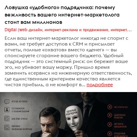
Ловушка «удобного» подрядчика: почему
вежливость вашего интернет-маркетолога
стоит вам миллионов
Digital (web-дизайн, интернет-реклама и продвижение, интернет-сообщества и блоги, интернет-коммуникации, мобильный маркетинг, реклама на цифровых экранах)
Если ваш интернет-маркетолог никогда не спорит с
вами, не требует доступов к CRM и присылает
отчеты, полные «охватов» вместо «денег» — вы
спонсируете сгорание вашего бюджета. Удобный
подрядчик — это системный риск: он бережет ваше
эго, но убивает вашу маржу. Пришло время
заменить «сервис» на инженерную ответственность,
где единственным критерием качества является
чистая прибыль, а не комфорт в...
подробнее