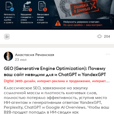
204
Анастасия Речанская
23 июл
GEO (Generative Engine Optimization): Почему
ваш сайт невидим для и ChatGPT и YandexGPT
Digital (web-дизайн, интернет-реклама и продвижение, интернет-сообщества и блоги, интернет-коммуникации, мобильный маркетинг, реклама на цифровых экранах)
Классическое SEO, завязанное на закупку
ссылочной массы и плотность ключевых слов,
полностью потеряло эффективность, уступив место
ИИ-агентам и генеративным ответам YandexGPT,
Perplexity, ChatGPT и Google AI Overviews. Чтобы ваш
B2B-продукт попадал в ИИ-сводки как