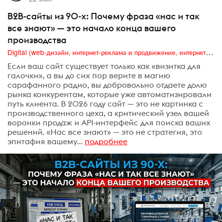
B2B-сайты из 90-х: Почему фраза «нас и так
все знают» — это начало конца вашего
производства
Digital (web-дизайн, интернет-реклама и продвижение, интернет-сообщества и блоги, интернет-коммуникации, мобильный маркетинг, реклама на цифровых экранах)
Если ваш сайт существует только как «визитка для
галочки», а вы до сих пор верите в магию
сарафанного радио, вы добровольно отдаете долю
рынка конкурентам, которые уже автоматизировали
путь клиента. В 2026 году сайт — это не картинка с
производственного цеха, а критический узел вашей
воронки продаж и API-интерфейс для поиска ваших
решений. «Нас все знают» — это не стратегия, это
эпитафия вашему...
подробнее