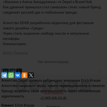
«Хохлома x Алена Ахмадуллина» от Depot x Brand Hub
Как древний промысел стал символом стиля: новый бренд
соединяет русский дух и глобальные тренды
Агентство DDVB разработало айдентику для фестиваля
нового дизайна «Среда»
Через стиль выразили свободу мысли и актуальные
метафоры
Комментарии:
Войти
Правила
Нет комментариев.
поделиться:
×
Агентство Depot провело ребрендинг компании Erich Krause
Агентство сохранило черты яркого перфекционизма и помогло
бренду выразить свою оригинальность через обновленную
info@sostav.ru
идентичность
+7 (495) 274-05-25
Клиент:
Erich Krause
Контакты