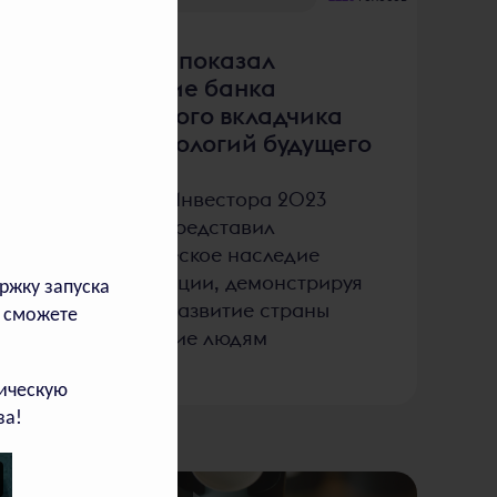
«Сбер» показал
развитие банка
от первого вкладчика
до технологий будущего
На Дне Инвестора 2023
«Сбер» представил
историческое наследие
и инновации, демонстрируя
ржку запуска
вклад в развитие страны
ы сможете
и служение людям
мическую
за!