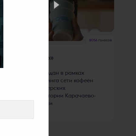
2056
голосов
«ОЧЕНЬ»
Ролик создан в рамках
ребрендинга сети кофеен
и кондитерских
на территории Карачаево-
Черкессии