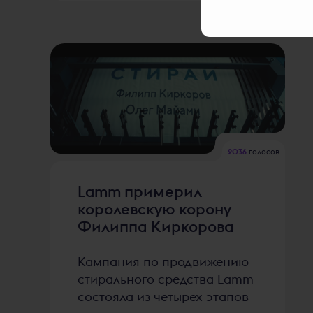
2036
голосов
Lamm примерил
королевскую корону
Филиппа Киркорова
Кампания по продвижению
стирального средства Lamm
состояла из четырех этапов