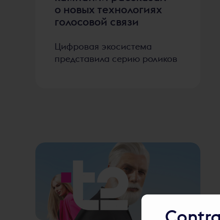
о новых технологиях
голосовой связи
Цифровая экосистема
представила серию роликов
Contr
2511
голосов