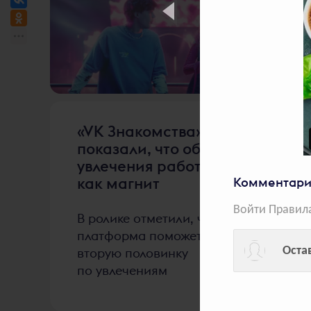
2214
голосов
«VK Знакомства»
показали, что общие
увлечения работают
как магнит
Комментари
Войти
Правил
В ролике отметили, что
платформа поможет найти
Оста
вторую половинку
по увлечениям