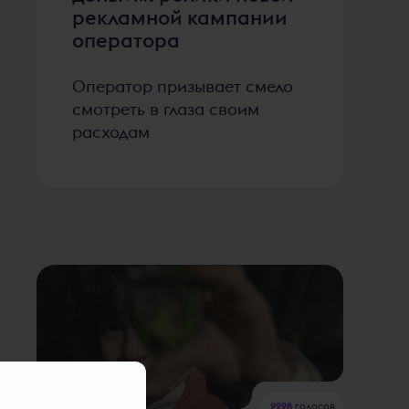
рекламной кампании
оператора
Оператор призывает смело
смотреть в глаза своим
расходам
2228
голосов