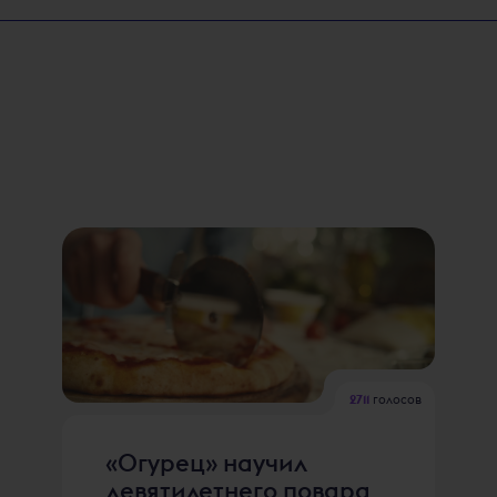
2711
голосов
«Огурец» научил
девятилетнего повара