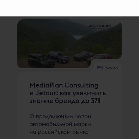
1957
голосов
MediaPlan Consulting
и Jetour: как увеличить
знание бренда до 37%
О продвижении новой
автомобильной марки
на российском рынке