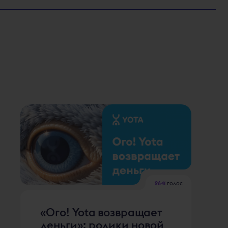
2641
голос
«Ого! Yota возвращает
деньги»: ролики новой