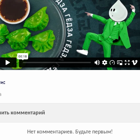
2077
голосов
Ролик «Вне Сезонов»
для бренда AMAZING
RED и линейки PUMA
Seasons
и:
а
Куртка из коллекции PUMA
Seasons вошла в ТОП-5
вить комментарий
лидеров продаж в спорт
категории
Нет комментариев.
Будьте первым!