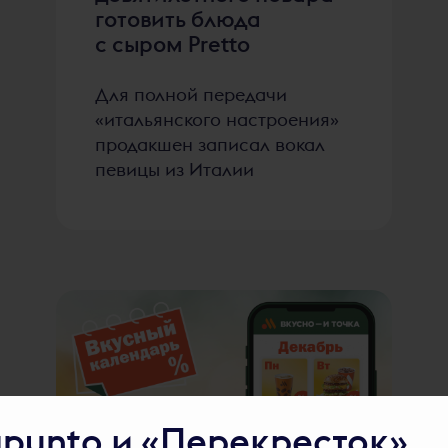
готовить блюда
с сыром Pretto
Для полной передачи
«итальянского настроения»
продакшен записал вокал
певицы из Италии
apunto и «Перекресток»
2235
голосов