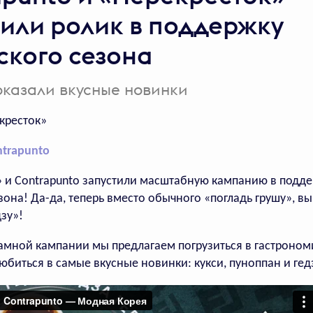
тили ролик в поддержку
Есть календарь,
ского сезона
встречи в котором
нельзя отменить
оказали вкусные новинки
Во «Вкусно — и точка»
кресток»
в определенный день
посетители могут купить
ntrapunto
любимые блюда
по суперцене
 и Contrapunto запустили масштабную кампанию в подде
зона! Да-да, теперь вместо обычного «погладь грушу», в
дзу»!
ламной кампании мы предлагаем погрузиться в гастроно
юбиться в самые вкусные новинки: кукси, пуноппан и гед