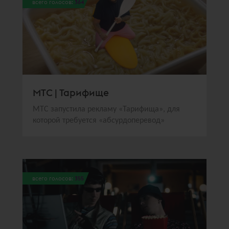
всего голосов:
364
МТС | Тарифище
МТС запустила рекламу «Тарифища», для
которой требуется «абсурдоперевод»
всего голосов:
355