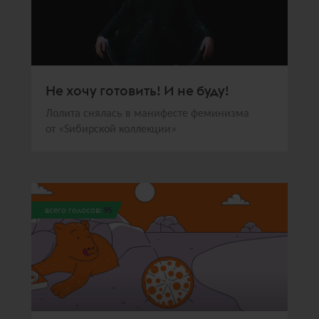
Не хочу готовить! И не буду!
Лолита снялась в манифесте феминизма
от «Sибирской коллекции»
всего голосов:
95