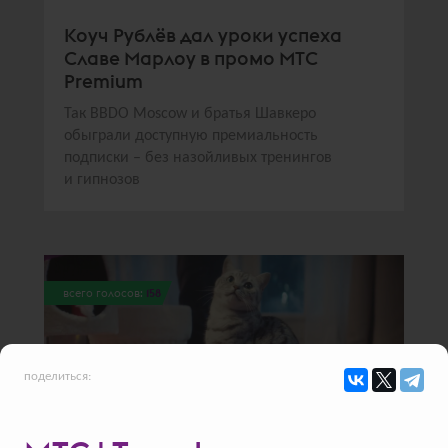
Коуч Рублёв дал уроки успеха
Славе Марлоу в промо МТС
Premium
Так BBDO Moscow и братья Шавкеро
обыграли доступную премиальность
подписки – без назойливых тренингов
и гипнозов
всего голосов:
158
поделиться: