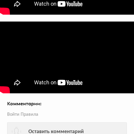
всего голосов:
131
«Перекрёсток Впрок» рассказал
о ребрендинге с помощью песни
Трек от Blacklight рассказал аудитории
о новом формате онлайн-гипермаркета
Комментарии:
всего голосов:
122
Войти
Правила
Оставить комментарий