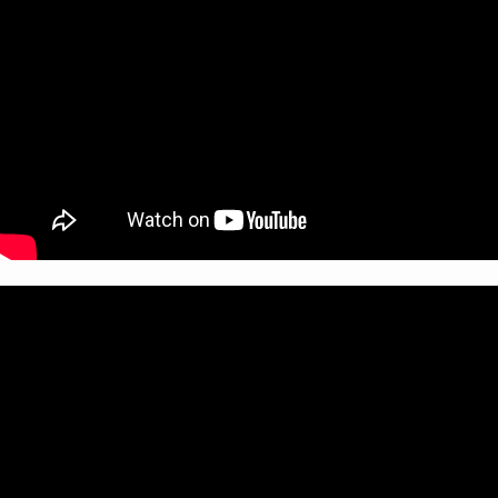
всего голосов:
140
Leboman
GOGI Production и LEBO Coffee показали, как
Лебомен разрешает конфликты с помощью
кофе