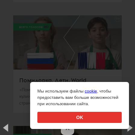
всего голосов:
80
Помидорка. Дети. World
«Помидорка» и Sorry,Guys.Media создали
Мы используем файлы
cookie
, чтобы
кулинарное шоу, в котором дети из разных
предоставить вам больше возможностей
стран готовили национальные блюда
при использовании сайта.
OK
×