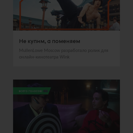
Не купим, а поменяем
MullenLowe Moscow разработало ролик для
онлайн-кинотеатра Wink
всего голосов:
166