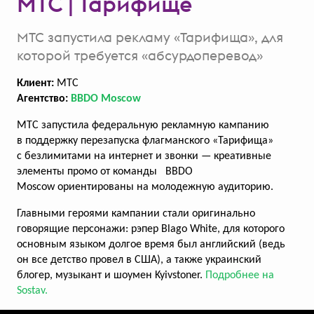
МТС | Тарифище
Новогодние волшебники
МТС запустила рекламу «Тарифища», для
Whiskas и BBDO Moscow запустили
которой требуется «абсурдоперевод»
новогоднюю кампанию
Клиент:
МТС
Агентство:
BBDO Moscow
МТС запустила федеральную рекламную кампанию
всего голосов:
142
в поддержку перезапуска флагманского «Тарифища»
с безлимитами на интернет и звонки — креативные
элементы промо от команды BBDO
Moscow ориентированы на молодежную аудиторию.
Главными героями кампании стали оригинально
говорящие персонажи: рэпер Blago White, для которого
основным языком долгое время был английский (ведь
Итоисёнос от «Утконоса»
он все детство провел в США), а также украинский
блогер, музыкант и шоумен Kyivstoner.
Подробнее на
Great создали новые слова, чтобы описать,
Sostav.
сколько всего приносит «Утконос»