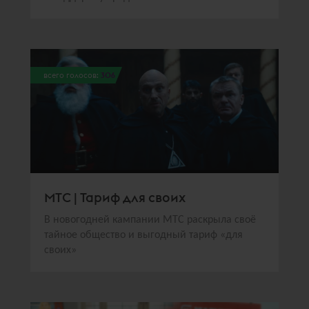
всего голосов:
306
МТС | Тариф для своих
В новогодней кампании МТС раскрыла своё
тайное общество и выгодный тариф «для
своих»