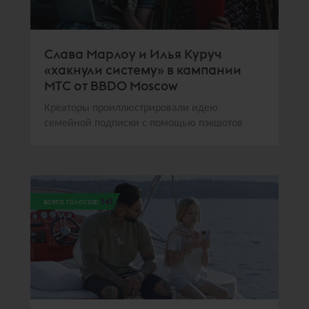
Слава Марлоу и Илья Куруч
«хакнули систему» в кампании
МТС от BBDO Moscow
Креаторы проиллюстрировали идею
семейной подписки с помощью пэкшотов
всего голосов:
343