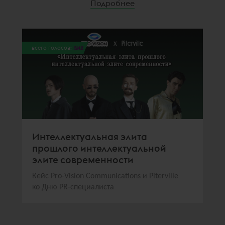
Подробнее
всего голосов:
1242
Интеллектуальная элита
прошлого интеллектуальной
элите современности
Кейс Pro-Vision Communications и Piterville
ко Дню PR-специалиста