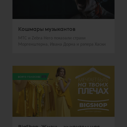
Кошмары музыкантов
МТС и Zebra Hero показали страхи
Моргенштерна, Ивана Дорна и рэпера Хаски
всего голосов:
272
BigShop. Жизнь – удивительная