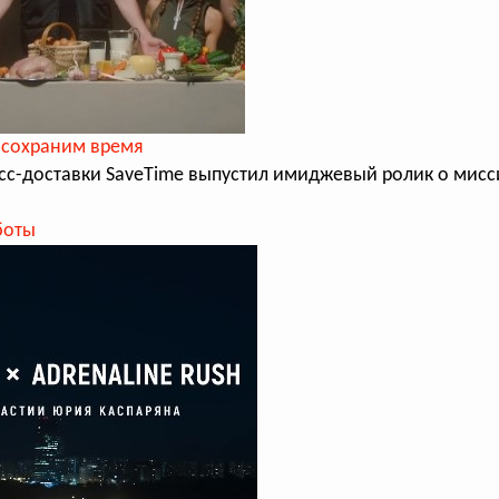
 сохраним время
сс-доставки SaveTime выпустил имиджевый ролик о мисс
боты