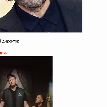
в
 директор
лики