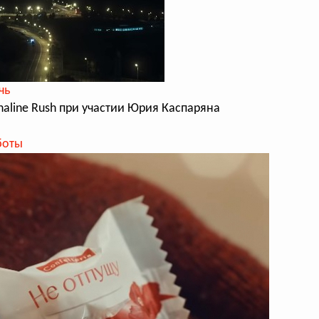
чь
enaline Rush при участии Юрия Каспаряна
боты