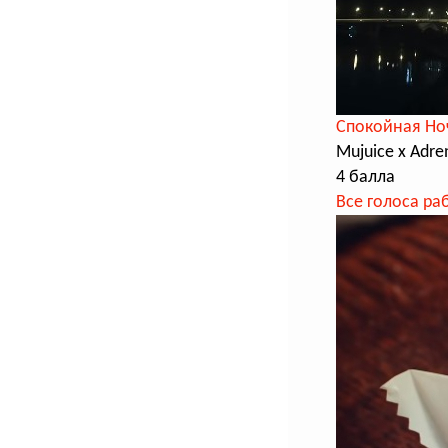
Спокойная Но
Mujuice x Adr
4 балла
Все голоса ра