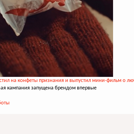
естил на конфеты признания и выпустил мини-фильм о л
ая кампания запущена брендом впервые
боты