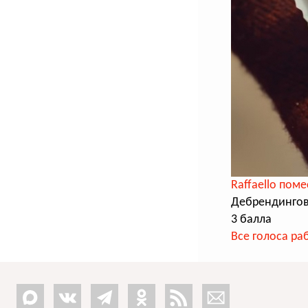
Raffaello пом
Дебрендингов
3 балла
Все голоса ра