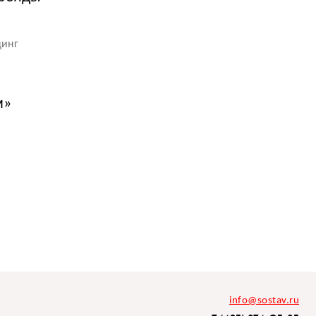
динг
м»
info@sostav.ru