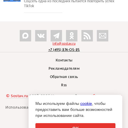
Соцсеть одна из последних пытается повторить успех
TikTok
info@sostav.ru
+7 (495) 274-05-25
Контакты
Рекламодателям
Обратная связь
Rss
© Sostav.ru
1998-2026 Независимый проект
брендингового
агентства Depot
Мы используем файлы
cookie
, чтобы
Использование материалов Sostav.ru допустимо только при
предоставить вам больше возможностей
указании источника.
при использовании сайта.
Дизайн сайта -
Liqium
.
18+