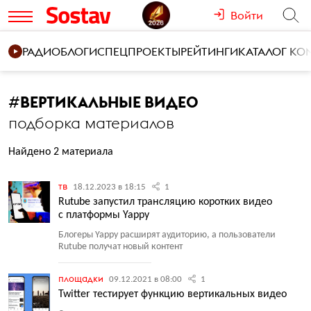
Войти
РАДИО
БЛОГИ
СПЕЦПРОЕКТЫ
РЕЙТИНГИ
КАТАЛОГ К
#
ВЕРТИКАЛЬНЫЕ ВИДЕО
подборка материалов
Найдено 2 материала
тв
18.12.2023 в 18:15
1
Rutube запустил трансляцию коротких видео
с платформы Yappy
Блогеры Yappy расширят аудиторию, а пользователи
Rutube получат новый контент
площадки
09.12.2021 в 08:00
1
Twitter тестирует функцию вертикальных видео