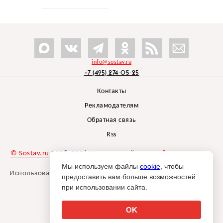
info@sostav.ru
+7 (495) 274-05-25
Контакты
Рекламодателям
Обратная связь
Rss
© Sostav.ru
1998-2026 Независимый проект
брендингового
агентства Depot
Мы используем файлы
cookie
, чтобы
Использование материалов Sostav.ru допустимо только при
предоставить вам больше возможностей
указании источника.
при использовании сайта.
Дизайн сайта -
Liqium
.
18+
OK