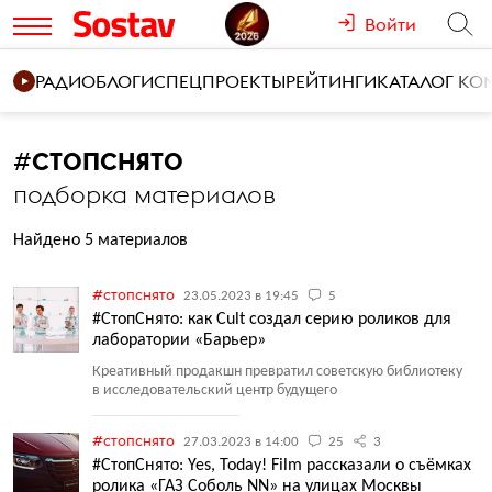
Войти
РАДИО
БЛОГИ
СПЕЦПРОЕКТЫ
РЕЙТИНГИ
КАТАЛОГ К
#
СТОПСНЯТО
подборка материалов
Найдено 5 материалов
#стопснято
23.05.2023 в 19:45
5
#СтопСнято: как Cult создал серию роликов для
лаборатории «Барьер»
Креативный продакшн превратил советскую библиотеку
в исследовательский центр будущего
#стопснято
27.03.2023 в 14:00
25
3
#СтопСнято: Yes, Today! Film рассказали о съёмках
ролика «ГАЗ Соболь NN» на улицах Москвы