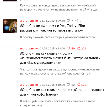
Как создавали концепцию, выполняли полицейский
разворот и зачем на пол павильона вылили 17 м³ воды
#стопснято
21.11.2022 в 09:30
7
9
#СтопСнято: «Финам» и Yes, Today! Film
рассказали, как инвестировать с умом
В основу сюжета легла история реального инвестора
#стопснято
24.09.2018 в 13:00
40
224
#СтопСнято: как снимали ролик
«Интеллигентность может быть экстремальной»
для «Галс-Девелопмент»
«
Часто, чтобы достучаться до аудитории, нужно показать
не то, какая она есть, а то, какой она хочет быть».
#стопснято
05.06.2018 в 10:00
22
102
#СтопСнято: как снимали ролик «Страна и солнце»
для «Тинькофф Банка»
В новой рубрике Sоstav покажет, как снимают самую
крутую рекламу