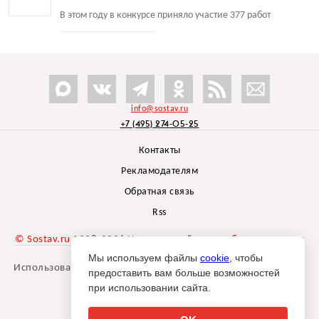
В этом году в конкурсе приняло участие 377 работ
info@sostav.ru
+7 (495) 274-05-25
Контакты
Рекламодателям
Обратная связь
Rss
© Sostav.ru
1998-2026 Независимый проект
брендингового
агентства Depot
Мы используем файлы
cookie
, чтобы
Использование материалов Sostav.ru допустимо только при
предоставить вам больше возможностей
указании источника.
при использовании сайта.
Дизайн сайта -
Liqium
.
18+