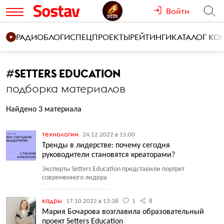
Войти
РАДИО
БЛОГИ
СПЕЦПРОЕКТЫ
РЕЙТИНГИ
КАТАЛОГ К
#
SETTERS EDUCATION
подборка материалов
Найдено 3 материала
технологии
24.12.2022 в 15:00
Тренды в лидерстве: почему сегодня
руководители становятся креаторами?
Эксперты Setters Education представили портрет
современного лидера
кадры
17.10.2022 в 13:38
1
8
Мария Бочарова возглавила образовательный
проект Setters Education