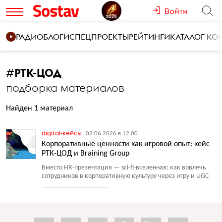
Войти
РАДИО
БЛОГИ
СПЕЦПРОЕКТЫ
РЕЙТИНГИ
КАТАЛОГ К
#
РТК-ЦОД
подборка материалов
Найден 1 материал
digital-кейсы
02.06.2026 в 12:00
Корпоративные ценности как игровой опыт: кейс
РТК-ЦОД и Braining Group
Вместо HR-презентация — sci-fi-вселенная: как вовлечь
сотрудников в корпоративную культуру через игру и UGC