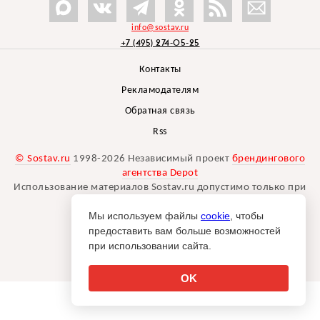
info@sostav.ru
+7 (495) 274-05-25
Контакты
Рекламодателям
Обратная связь
Rss
© Sostav.ru
1998-2026 Независимый проект
брендингового
агентства Depot
Использование материалов Sostav.ru допустимо только при
указании источника.
Мы используем файлы
cookie
, чтобы
Дизайн сайта -
Liqium
.
предоставить вам больше возможностей
18+
при использовании сайта.
OK