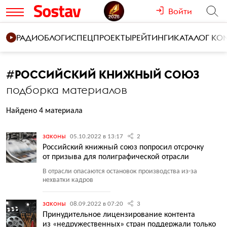
Войти
РАДИО
БЛОГИ
СПЕЦПРОЕКТЫ
РЕЙТИНГИ
КАТАЛОГ К
#
РОССИЙСКИЙ КНИЖНЫЙ СОЮЗ
подборка материалов
Найдено 4 материала
законы
05.10.2022 в 13:17
2
Российский книжный союз попросил отсрочку
от призыва для полиграфической отрасли
В отрасли опасаются остановок производства из-за
нехватки кадров
законы
08.09.2022 в 07:20
3
Принудительное лицензирование контента
из «недружественных» стран поддержали только