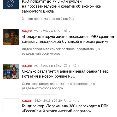
РЭО потратит до 79,3 млн рублей
на просветительский креатив об экономике
замкнутого цикла
Заявки принимаются до 7 ноября
видео
25.07.2022 в 16:50
2
«Подарить вторую жизнь несложно»: РЭО сравнил
хомяка с пластиковой бутылкой в новом ролике
Видео пополнило список роликов, продвигающих
раздельный сбор мусора
видео
25.08.2021 в 16:52
1
5
Сколько разлагается алюминиевая банка? Петр
I ответил в новом ролике РЭО
Оператор продолжил кампанию по внедрению
раздельного сбора мусора
кадры
26.04.2019 в 09:20
1
1
Гендиректор «Телеканала 360» переходит в ППК
«Российский экологический оператор»