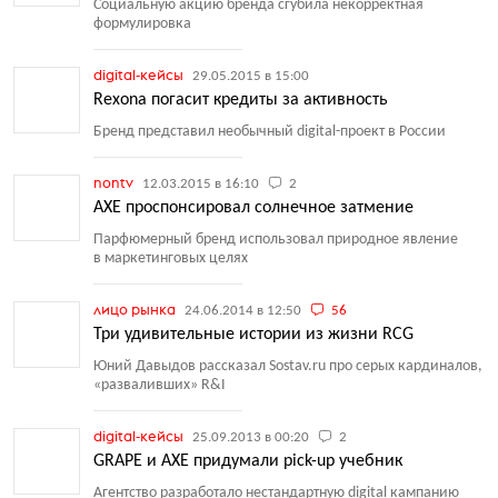
Социальную акцию бренда сгубила некорректная
формулировка
digital-кейсы
29.05.2015 в 15:00
Rexona погасит кредиты за активность
Бренд представил необычный digital-проект в России
nontv
12.03.2015 в 16:10
2
AXE проспонсировал солнечное затмение
Парфюмерный бренд использовал природное явление
в маркетинговых целях
лицо рынка
24.06.2014 в 12:50
56
Три удивительные истории из жизни RCG
Юний Давыдов рассказал Sostav.ru про серых кардиналов,
«разваливших» R&I
digital-кейсы
25.09.2013 в 00:20
2
GRAPE и AXE придумали pick-up учебник
Агентство разработало нестандартную digital кампанию