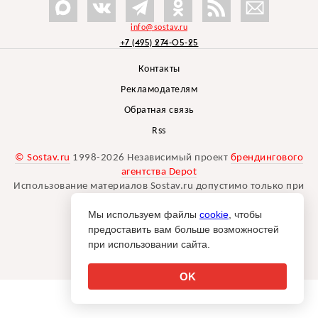
info@sostav.ru
+7 (495) 274-05-25
Контакты
Рекламодателям
Обратная связь
Rss
© Sostav.ru
1998-2026 Независимый проект
брендингового
агентства Depot
Использование материалов Sostav.ru допустимо только при
указании источника.
Мы используем файлы
cookie
, чтобы
Дизайн сайта -
Liqium
.
предоставить вам больше возможностей
18+
при использовании сайта.
OK