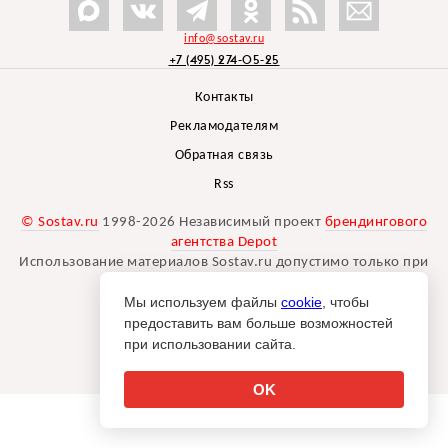
info@sostav.ru
+7 (495) 274-05-25
Контакты
Рекламодателям
Обратная связь
Rss
© Sostav.ru
1998-2026 Независимый проект
брендингового
агентства Depot
Использование материалов Sostav.ru допустимо только при
указании источника.
Мы используем файлы
cookie
, чтобы
Дизайн сайта -
Liqium
.
предоставить вам больше возможностей
18+
при использовании сайта.
OK